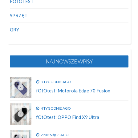
FOTOTEST
SPRZĘT
GRY
NAJNOWSZE WPISY
3 TYGODNIE AGO
fOtOtest: Motorola Edge 70 Fusion
4 TYGODNIE AGO
fOtOtest: OPPO Find X9 Ultra
2 MIESIĄCE AGO