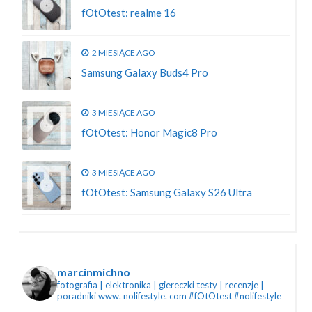
fOtOtest: realme 16
2 MIESIĄCE AGO
Samsung Galaxy Buds4 Pro
3 MIESIĄCE AGO
fOtOtest: Honor Magic8 Pro
3 MIESIĄCE AGO
fOtOtest: Samsung Galaxy S26 Ultra
marcinmichno
fotografia | elektronika | giereczki
testy | recenzje |
poradniki
www. nolifestyle. com
#fOtOtest #nolifestyle