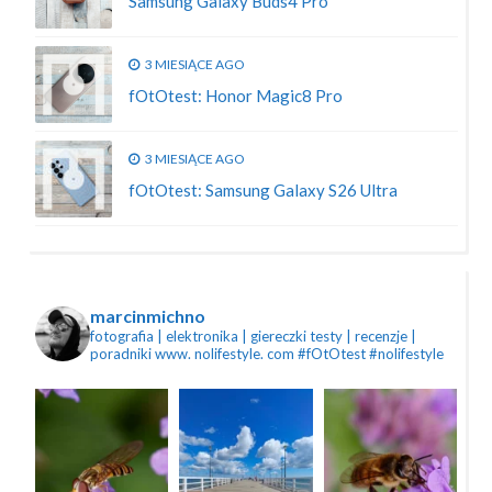
Samsung Galaxy Buds4 Pro
3 MIESIĄCE AGO
fOtOtest: Honor Magic8 Pro
3 MIESIĄCE AGO
fOtOtest: Samsung Galaxy S26 Ultra
marcinmichno
fotografia | elektronika | giereczki
testy | recenzje |
poradniki
www. nolifestyle. com
#fOtOtest #nolifestyle