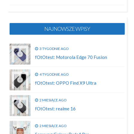
NAJNOWSZE WPISY
3 TYGODNIE AGO
fOtOtest: Motorola Edge 70 Fusion
4 TYGODNIE AGO
fOtOtest: OPPO Find X9 Ultra
2 MIESIĄCE AGO
fOtOtest: realme 16
2 MIESIĄCE AGO