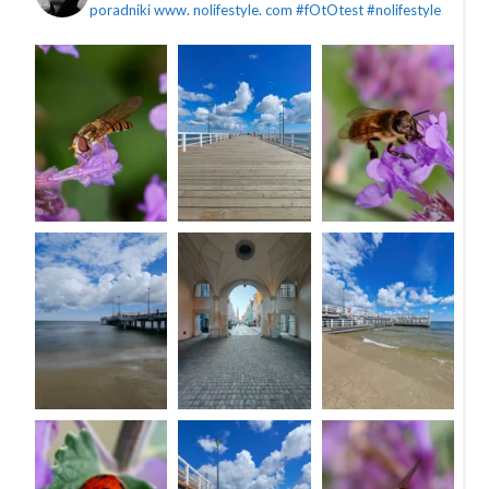
poradniki
www. nolifestyle. com
#fOtOtest #nolifestyle