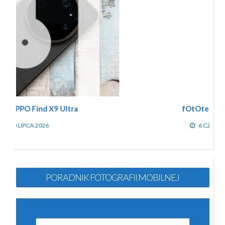
fOtOtest: realme 16
6 CZERWCA 2026
PORADNIK FOTOGRAFII MOBILNEJ