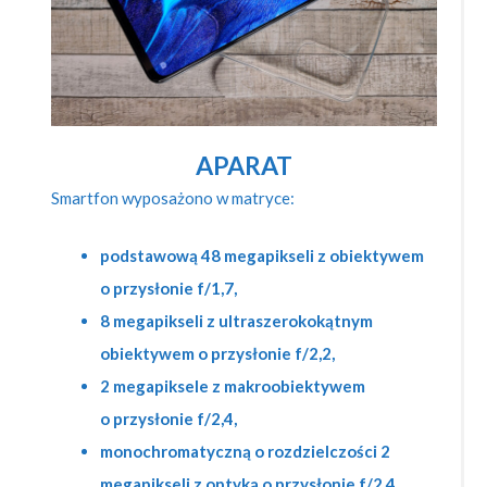
APARAT
Smartfon wyposażono w matryce:
podstawową 48 megapikseli z obiektywem
o przysłonie f/1,7,
8 megapikseli z ultraszerokokątnym
obiektywem o przysłonie f/2,2,
2 megapiksele z makroobiektywem
o przysłonie f/2,4,
monochromatyczną o rozdzielczości 2
megapikseli z optyką o przysłonie f/2,4.