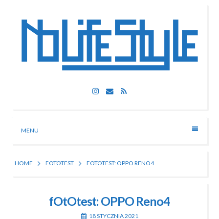
Skip
to
content
Nolife Style
Instagram
Email
RSS
Technologia, fotografia, rozrywka
MENU
HOME
FOTOTEST
FOTOTEST: OPPO RENO4
fOtOtest: OPPO Reno4
18 STYCZNIA 2021