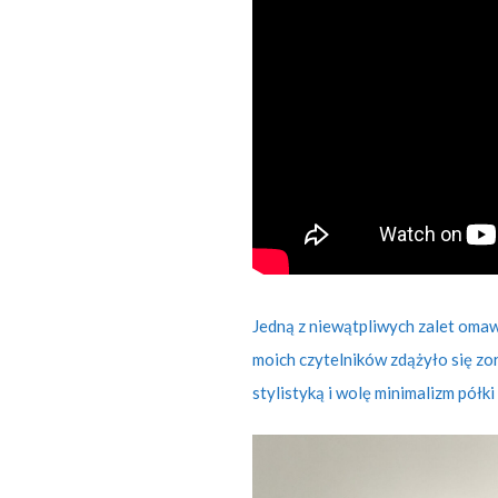
Jedną z niewątpliwych zalet omaw
moich czytelników zdążyło się z
stylistyką i wolę minimalizm półki