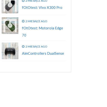
2 MIESIĄCE AGO
fOtOtest: Vivo X300 Pro
2 MIESIĄCE AGO
fOtOtest: Motorola Edge
70
2 MIESIĄCE AGO
AimControllers DualSense