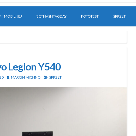
II MOBILNEJ
3CTHASHTAGDAY
FOTOTEST
SPRZĘT
o Legion Y540
20
MARCIN MICHNO
SPRZĘT