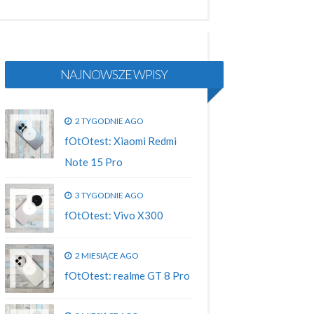
NAJNOWSZE WPISY
2 TYGODNIE AGO
fOtOtest: Xiaomi Redmi
Note 15 Pro
3 TYGODNIE AGO
fOtOtest: Vivo X300
2 MIESIĄCE AGO
fOtOtest: realme GT 8 Pro