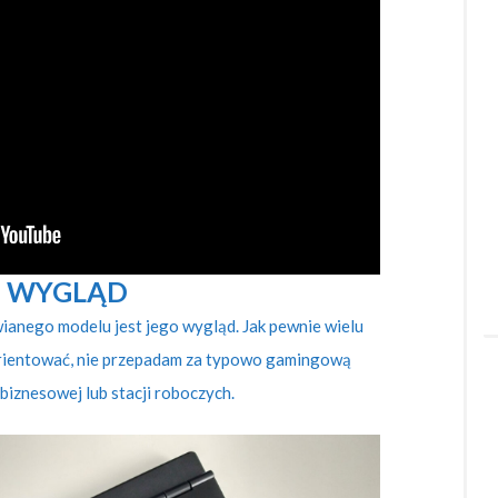
WYGLĄD
ianego modelu jest jego wygląd. Jak pewnie wielu
orientować, nie przepadam za typowo gamingową
 biznesowej lub stacji roboczych.