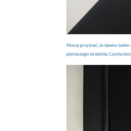
Muszę przyznać, że dawno żaden l
pierwszego wrażenia. Czysta moc