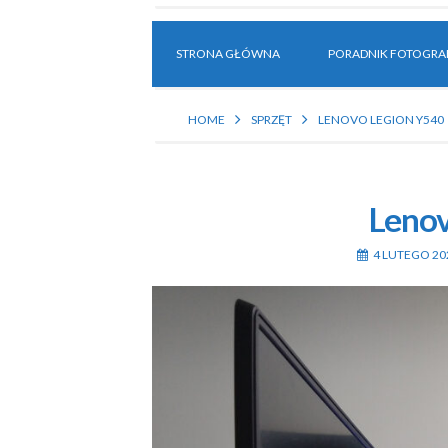
STRONA GŁÓWNA
PORADNIK FOTOGRAF
HOME
SPRZĘT
LENOVO LEGION Y540
Lenov
4 LUTEGO 20