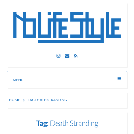
Skip
to
content
Nolife Style
Instagram
Email
RSS
Technologia, fotografia, rozrywka
MENU
HOME
TAG DEATH STRANDING
Tag:
Death Stranding