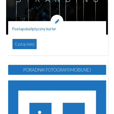
Postapokaliptyczny kurier
Czytaj dalej
PORADNIK FOTOGRAFII MOBILNEJ