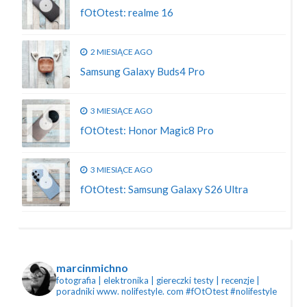
fOtOtest: realme 16
2 MIESIĄCE AGO
Samsung Galaxy Buds4 Pro
3 MIESIĄCE AGO
fOtOtest: Honor Magic8 Pro
3 MIESIĄCE AGO
fOtOtest: Samsung Galaxy S26 Ultra
marcinmichno
fotografia | elektronika | giereczki
testy | recenzje |
poradniki
www. nolifestyle. com
#fOtOtest #nolifestyle