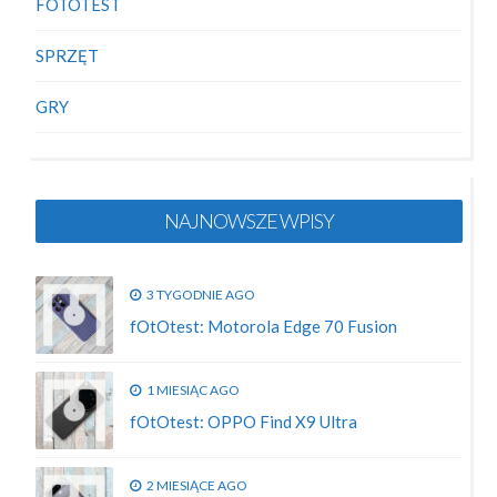
FOTOTEST
SPRZĘT
GRY
NAJNOWSZE WPISY
3 TYGODNIE AGO
fOtOtest: Motorola Edge 70 Fusion
1 MIESIĄC AGO
fOtOtest: OPPO Find X9 Ultra
2 MIESIĄCE AGO