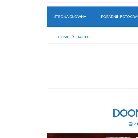
STRONA GŁÓWNA
PORADNIK FOTOGRAF
HOME
TAG FPS
DOOM 
21