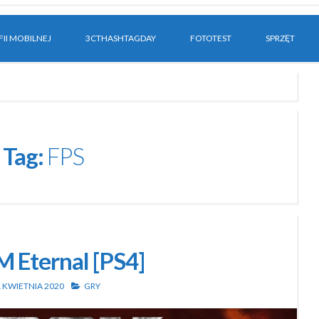
II MOBILNEJ
3CTHASHTAGDAY
FOTOTEST
SPRZĘT
Tag:
FPS
Eternal [PS4]
 KWIETNIA 2020
GRY