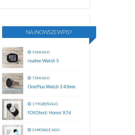
NAJNOWSZE WPISY
3 DNI AGO
realme Watch 5
7 DNI AGO
OnePlus Watch 3 43mm
1 TYDZIEŃ AGO
fOtOtest: Honor X7d
2 MIESIĄCE AGO