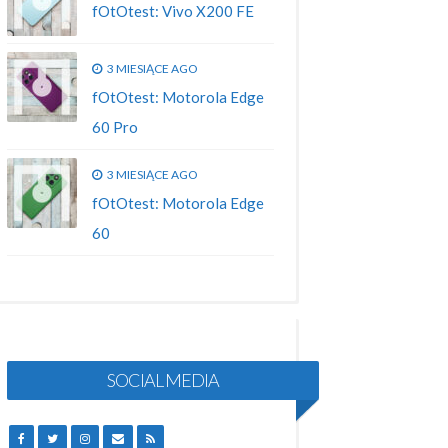
fOtOtest: Vivo X200 FE
3 MIESIĄCE AGO
fOtOtest: Motorola Edge
60 Pro
3 MIESIĄCE AGO
fOtOtest: Motorola Edge
60
SOCIAL MEDIA
FACEBOOK
TWITTER
INSTAGRAM
EMAIL
RSS