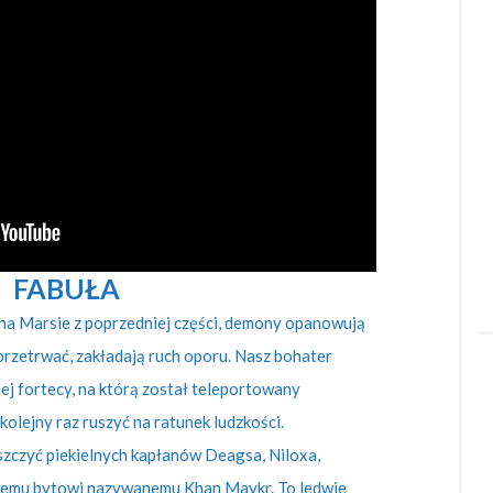
FABUŁA
na Marsie z poprzedniej części, demony opanowują
 przetrwać, zakładają ruch oporu. Nasz bohater
j fortecy, na którą został teleportowany
kolejny raz ruszyć na ratunek ludzkości.
szczyć piekielnych kapłanów Deagsa, Niloxa,
kiemu bytowi nazywanemu Khan Maykr. To ledwie