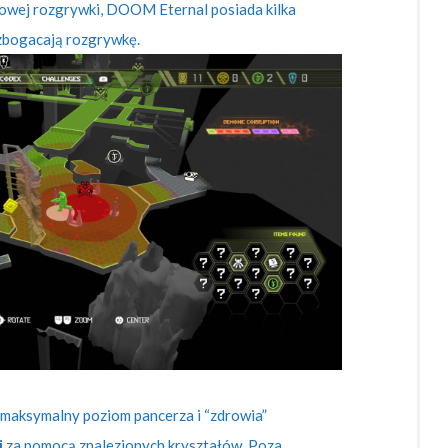
iowej rozgrywki, DOOM Eternal posiada kilka
zbogacają rozgrywkę.
maksymalny poziom pancerza i “zdrowia”
i
za pomocą znalezionych kryształów. Poza