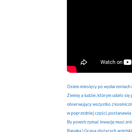
Osiem miesięcy po wydarzeniach 
Ziemię a ludzie, którym udało się
obserwujący wszystko z kosmiczne
w poprzedniej części, postanawia 
By powstrzymać inwazję musi zni
Ranaka i Grava służących aniels