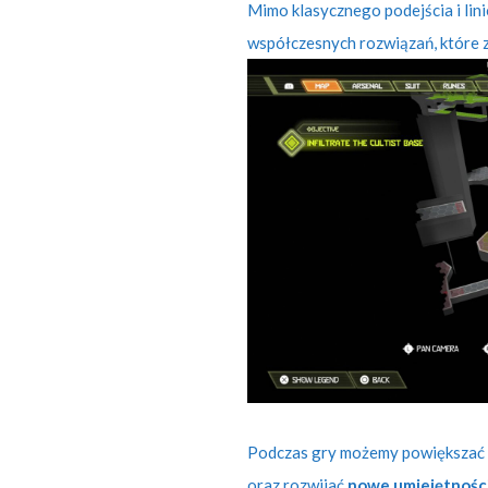
Mimo klasycznego podejścia i lin
współczesnych rozwiązań, które 
Podczas gry możemy powiększać 
oraz rozwijać
nowe umiejętnośc