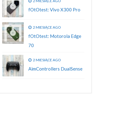
2 MIESIĄCE AGO
fOtOtest: Vivo X300 Pro
2 MIESIĄCE AGO
fOtOtest: Motorola Edge
70
2 MIESIĄCE AGO
AimControllers DualSense