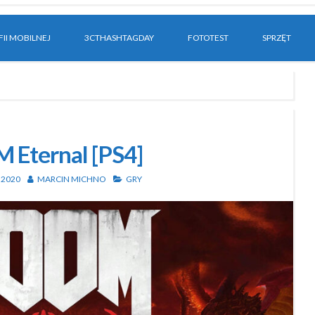
II MOBILNEJ
3CTHASHTAGDAY
FOTOTEST
SPRZĘT
Eternal [PS4]
 2020
MARCIN MICHNO
GRY