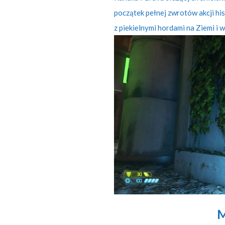
początek pełnej zwrotów akcji hist
z piekielnymi hordami na Ziemi i w