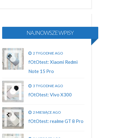
NAJNOWSZE WPISY
2 TYGODNIE AGO
fOtOtest: Xiaomi Redmi
Note 15 Pro
3 TYGODNIE AGO
fOtOtest: Vivo X300
2 MIESIĄCE AGO
fOtOtest: realme GT 8 Pro