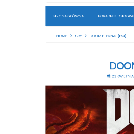
STRONA GŁÓWNA
PORADNIK FOTOGRAF
HOME
GRY
DOOM ETERNAL [PS4]
DOOM 
21 KWIETNIA