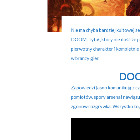
Nie ma chyba bardziej kultowej s
DOOM. Tytuł, który nie dość że pr
pierwotny charakter i kompletnie
w branży gier.
DOO
Zapowiedzi jasno komunikują z cz
pomiotów, spory arsenał nawiązuj
zgonów rozgrywka. Wszystko to, n