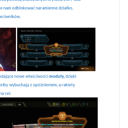
zie nam odblokować naramienne działko,
zeciwników.
dające nowe właściwości
moduły,
dzięki
zelby wybuchają z opóźnieniem, a rakiety
a cel.