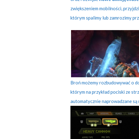
zwiększeniem mobilności, przyjd
którym spalimy lub zamrozimy pr
Broń możemy rozbudowywać o do
którym na przykład pociski ze str
automatycznie naprowadzane są n