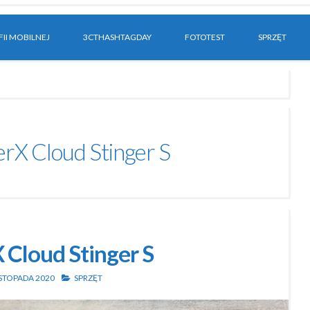
II MOBILNEJ
3CTHASHTAGDAY
FOTOTEST
SPRZĘT
rX Cloud Stinger S
 Cloud Stinger S
ISTOPADA 2020
SPRZĘT