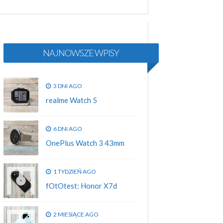
NAJNOWSZE WPISY
3 DNI AGO
realme Watch 5
6 DNI AGO
OnePlus Watch 3 43mm
1 TYDZIEŃ AGO
fOtOtest: Honor X7d
2 MIESIĄCE AGO