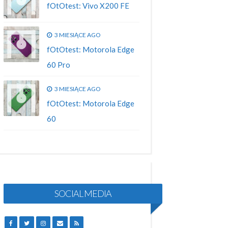
fOtOtest: Vivo X200 FE
3 MIESIĄCE AGO
fOtOtest: Motorola Edge
60 Pro
3 MIESIĄCE AGO
fOtOtest: Motorola Edge
60
SOCIAL MEDIA
FACEBOOK
TWITTER
INSTAGRAM
EMAIL
RSS