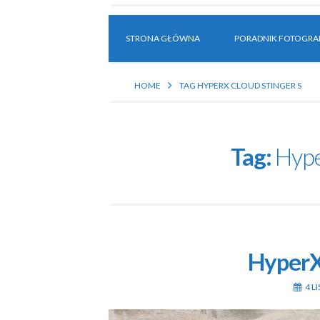
STRONA GŁÓWNA
PORADNIK FOTOGRAF
HOME
TAG HYPERX CLOUD STINGER S
Tag:
Hype
HyperX
4 L