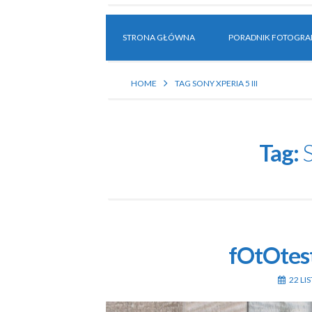
STRONA GŁÓWNA
PORADNIK FOTOGRAF
HOME
TAG SONY XPERIA 5 III
Tag:
S
fOtOtest
22 LI