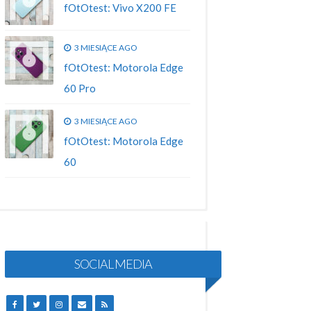
fOtOtest: Vivo X200 FE
3 MIESIĄCE AGO
fOtOtest: Motorola Edge
60 Pro
3 MIESIĄCE AGO
fOtOtest: Motorola Edge
60
SOCIAL MEDIA
FACEBOOK
TWITTER
INSTAGRAM
EMAIL
RSS