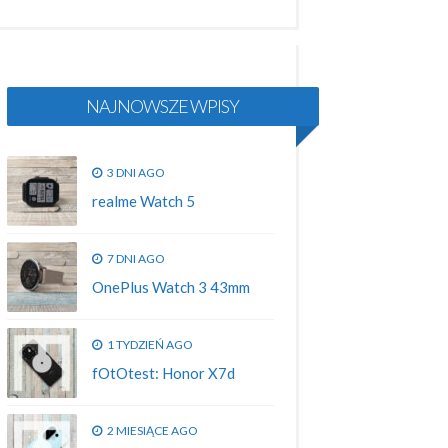
NAJNOWSZE WPISY
3 DNI AGO
realme Watch 5
7 DNI AGO
OnePlus Watch 3 43mm
1 TYDZIEŃ AGO
fOtOtest: Honor X7d
2 MIESIĄCE AGO