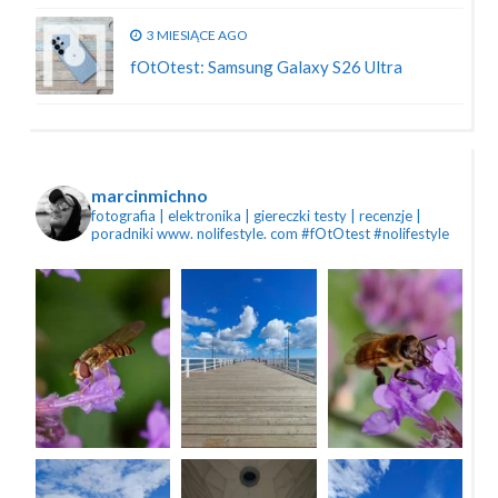
3 MIESIĄCE AGO
fOtOtest: Samsung Galaxy S26 Ultra
marcinmichno
fotografia | elektronika | giereczki
testy | recenzje |
poradniki
www. nolifestyle. com
#fOtOtest #nolifestyle