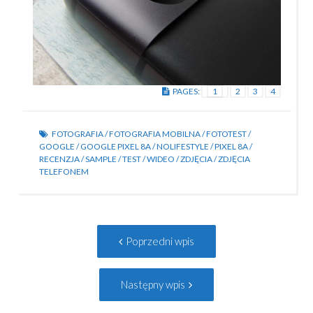
PAGES:
1
2
3
4
FOTOGRAFIA
/
FOTOGRAFIA MOBILNA
/
FOTOTEST
/
GOOGLE
/
GOOGLE PIXEL 8A
/
NOLIFESTYLE
/
PIXEL 8A
/
RECENZJA
/
SAMPLE
/
TEST
/
WIDEO
/
ZDJĘCIA
/
ZDJĘCIA
TELEFONEM
Post
Poprzedni
Poprzedni wpis
navigation
wpis:
Następny
Następny wpis
wpis: