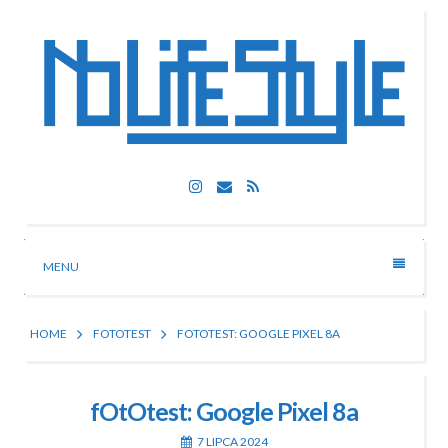
Skip
to
content
Nolife Style
Instagram
Email
RSS
Technologia, fotografia, rozrywka
MENU
HOME
FOTOTEST
FOTOTEST: GOOGLE PIXEL 8A
fOtOtest: Google Pixel 8a
7 LIPCA 2024