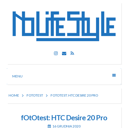
Skip
to
content
Nolife Style
Instagram
Email
RSS
Technologia, fotografia, rozrywka
MENU
HOME
FOTOTEST
FOTOTEST: HTC DESIRE 20 PRO
fOtOtest: HTC Desire 20 Pro
16 GRUDNIA 2020