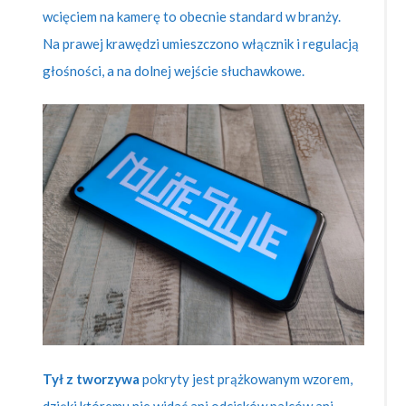
wcięciem na kamerę to obecnie standard w branży.
Na prawej krawędzi umieszczono włącznik i regulacją
głośności, a na dolnej wejście słuchawkowe.
Tył z tworzywa
pokryty jest prążkowanym wzorem,