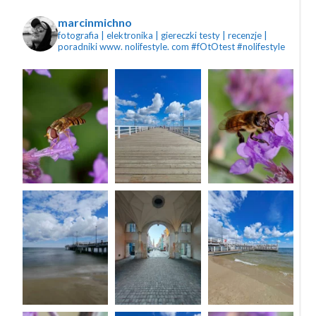
marcinmichno
fotografia | elektronika | giereczki
testy | recenzje |
poradniki
www. nolifestyle. com
#fOtOtest #nolifestyle