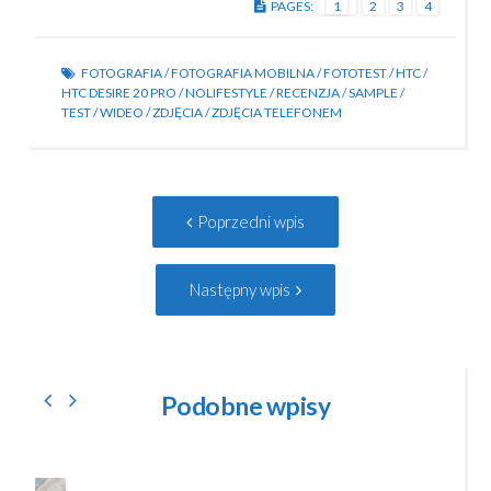
PAGES:
1
2
3
4
FOTOGRAFIA
/
FOTOGRAFIA MOBILNA
/
FOTOTEST
/
HTC
/
HTC DESIRE 20 PRO
/
NOLIFESTYLE
/
RECENZJA
/
SAMPLE
/
TEST
/
WIDEO
/
ZDJĘCIA
/
ZDJĘCIA TELEFONEM
Post
Poprzedni
Poprzedni wpis
navigation
wpis:
Następny
Następny wpis
wpis:
Podobne wpisy