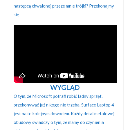
następcą chwalonej przeze mnie trójki? Przekonajmy
się.
WYGLĄD
O tym, że Microsoft potrafi robić ładny sprzęt,
przekonywać już nikogo nie trzeba. Surface Laptop 4
jest na to kolejnym dowodem. Każdy detal metalowej
obudowy świadczy o tym, że mamy do czynienia