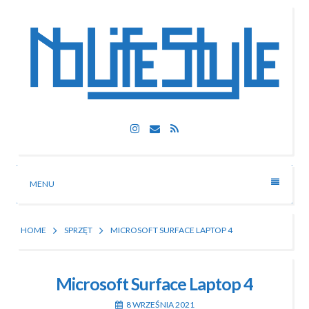
Skip
to
content
Nolife Style
Instagram
Email
RSS
Technologia, fotografia, rozrywka
MENU
HOME
SPRZĘT
MICROSOFT SURFACE LAPTOP 4
Microsoft Surface Laptop 4
8 WRZEŚNIA 2021