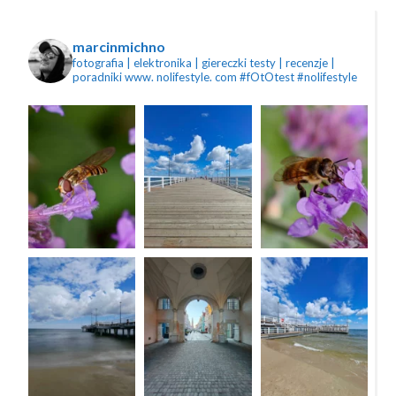
marcinmichno
fotografia | elektronika | giereczki
testy | recenzje |
poradniki
www. nolifestyle. com
#fOtOtest #nolifestyle