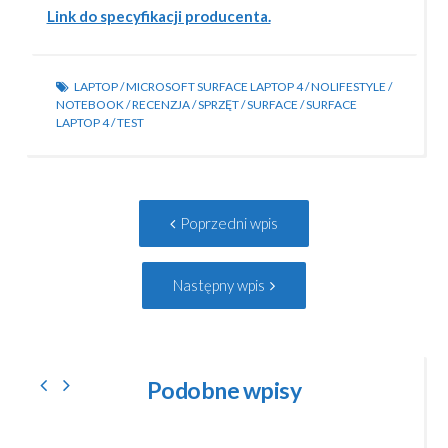
Link do specyfikacji producenta.
LAPTOP
/
MICROSOFT SURFACE LAPTOP 4
/
NOLIFESTYLE
/
NOTEBOOK
/
RECENZJA
/
SPRZĘT
/
SURFACE
/
SURFACE
LAPTOP 4
/
TEST
Post
Poprzedni
Poprzedni wpis
navigation
wpis:
Następny
Następny wpis
wpis:
Podobne wpisy