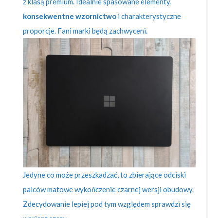
z klasą premium. Idealnie spasowane elementy,
konsekwentne wzornictwo
i charakterystyczne
proporcje. Fani marki będą zachwyceni.
Jedyne co może przeszkadzać, to zbierające odciski
palców matowe wykończenie czarnej wersji obudowy.
Zdecydowanie lepiej pod tym względem sprawdzi się