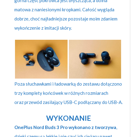
górna część pokrowca jest błyszcząca, a dolna
matowa z naniesionymi kropkami. Całość wygląda
dobrze, choć najładniejsze pozostaje moim zdaniem
wykończenie z imitacji skóry.
Poza słuchawkami i ładowarką do zestawu dołączono
trzy komplety końcówek w różnych rozmiarach
oraz przewód zasilający USB-C podłączany do USB-A.
WYKONANIE
OnePlus Nord Buds 3 Pro wykonano z tworzywa
,
dzięki czemu są lekkie i nie czuć ich ciężaru nawet