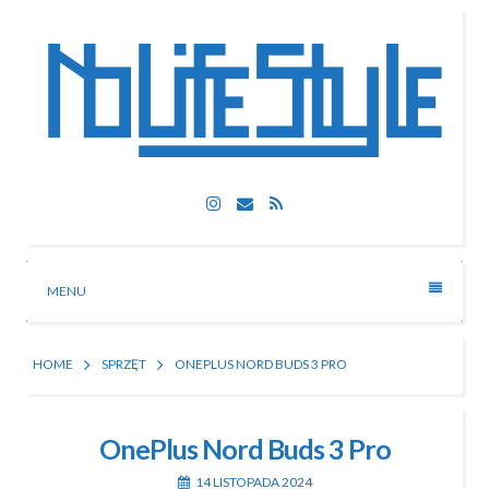
Skip
to
content
Nolife Style
Instagram
Email
RSS
Technologia, fotografia, rozrywka
MENU
HOME
SPRZĘT
ONEPLUS NORD BUDS 3 PRO
OnePlus Nord Buds 3 Pro
14 LISTOPADA 2024