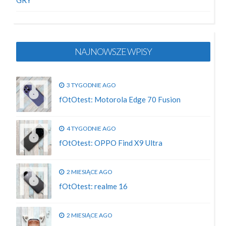
NAJNOWSZE WPISY
3 TYGODNIE AGO
fOtOtest: Motorola Edge 70 Fusion
4 TYGODNIE AGO
fOtOtest: OPPO Find X9 Ultra
2 MIESIĄCE AGO
fOtOtest: realme 16
2 MIESIĄCE AGO