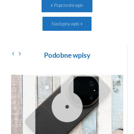
Poprzedni
Poprzedni wpis
navigation
wpis:
Następny
Następny wpis
wpis:
Podobne wpisy