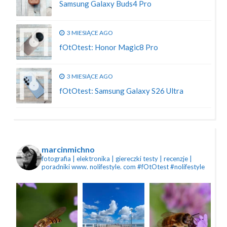
Samsung Galaxy Buds4 Pro
3 MIESIĄCE AGO
fOtOtest: Honor Magic8 Pro
3 MIESIĄCE AGO
fOtOtest: Samsung Galaxy S26 Ultra
marcinmichno
fotografia | elektronika | giereczki
testy | recenzje |
poradniki
www. nolifestyle. com
#fOtOtest #nolifestyle