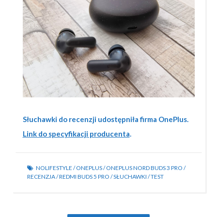
Słuchawki do recenzji udostępniła firma OnePlus
.
Link do specyfikacji producenta
.
NOLIFESTYLE
/
ONEPLUS
/
ONEPLUS NORD BUDS 3 PRO
/
RECENZJA
/
REDMI BUDS 5 PRO
/
SŁUCHAWKI
/
TEST
Post