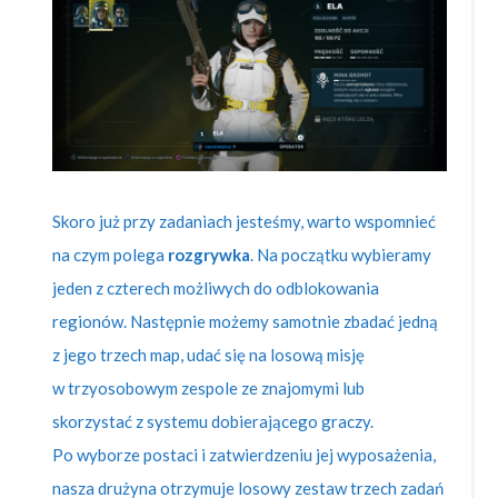
Skoro już przy zadaniach jesteśmy, warto wspomnieć
na czym polega
rozgrywka
. Na początku wybieramy
jeden z czterech możliwych do odblokowania
regionów. Następnie możemy samotnie zbadać jedną
z jego trzech map, udać się na losową misję
w trzyosobowym zespole ze znajomymi lub
skorzystać z systemu dobierającego graczy.
Po wyborze postaci i zatwierdzeniu jej wyposażenia,
nasza drużyna otrzymuje losowy zestaw trzech zadań