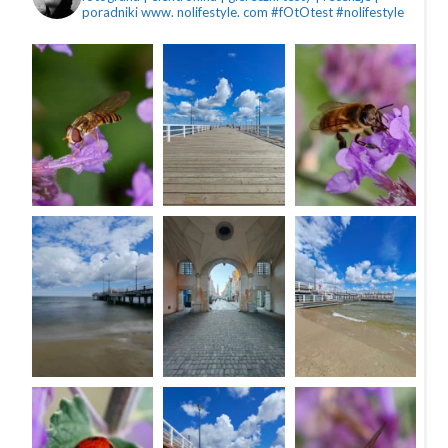
poradniki
www. nolifestyle. com
#fOtOtest #nolifestyle