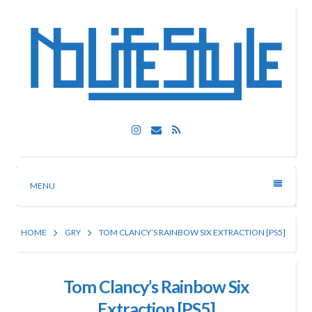
Skip
to
content
Nolife Style
Instagram
Email
RSS
Technologia, fotografia, rozrywka
MENU
HOME
GRY
TOM CLANCY’S RAINBOW SIX EXTRACTION [PS5]
Tom Clancy’s Rainbow Six
Extraction [PS5]