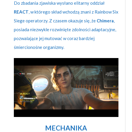
Do zbadania zjawiska wysłano elitarny oddział
REACT
, w którego skład wchodzą znani z Rainbow Six
Siege operatorzy. Z czasem okazuje się, że
Chimera
,
posiada niezwykle rozwinięte zdolności adaptacyjne,
pozwalające jej mutować w coraz bardziej
śmiercionośne organizmy.
MECHANIKA