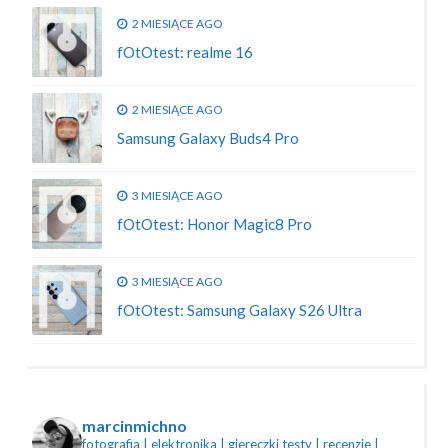
2 MIESIĄCE AGO
fOtOtest: realme 16
2 MIESIĄCE AGO
Samsung Galaxy Buds4 Pro
3 MIESIĄCE AGO
fOtOtest: Honor Magic8 Pro
3 MIESIĄCE AGO
fOtOtest: Samsung Galaxy S26 Ultra
marcinmichno
fotografia | elektronika | giereczki
testy | recenzje |