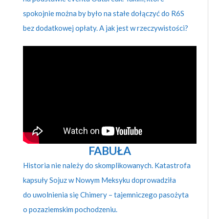
spokojnie można by było na stałe dołączyć do R6S
bez dodatkowej opłaty. A jak jest w rzeczywistości?
FABUŁA
Historia nie należy do skomplikowanych. Katastrofa
kapsuły Sojuz w Nowym Meksyku doprowadziła
do uwolnienia się Chimery – tajemniczego pasożyta
o pozaziemskim pochodzeniu.