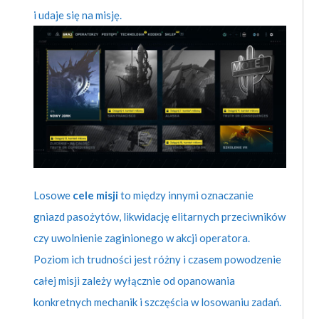
i udaje się na misję.
Losowe
cele misji
to między innymi oznaczanie
gniazd pasożytów, likwidację elitarnych przeciwników
czy uwolnienie zaginionego w akcji operatora.
Poziom ich trudności jest różny i czasem powodzenie
całej misji zależy wyłącznie od opanowania
konkretnych mechanik i szczęścia w losowaniu zadań.