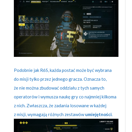
Podobnie jak R6S, każda postać może być wybrana
do misji tylko przez jednego gracza. Oznacza to,
że nie można zbudować oddziału z tych samych
operatorów i wymusza naukę gry co najmniej kilkoma
z nich. Zwłaszcza, że zadania losowane w każdej
z misji, wymagają różnych zestawów
umiejętności
.