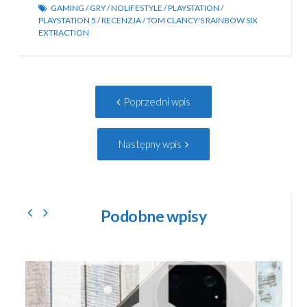
GAMING
/
GRY
/
NOLIFESTYLE
/
PLAYSTATION
/
PLAYSTATION 5
/
RECENZJA
/
TOM CLANCY'S RAINBOW SIX
EXTRACTION
Post
Poprzedni
Poprzedni wpis
navigation
wpis:
Następny
Następny wpis
wpis:
Podobne wpisy