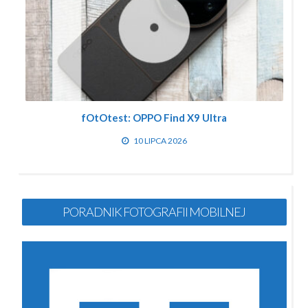
fOtOtest: OPPO Find X9 Ultra
10 LIPCA 2026
PORADNIK FOTOGRAFII MOBILNEJ