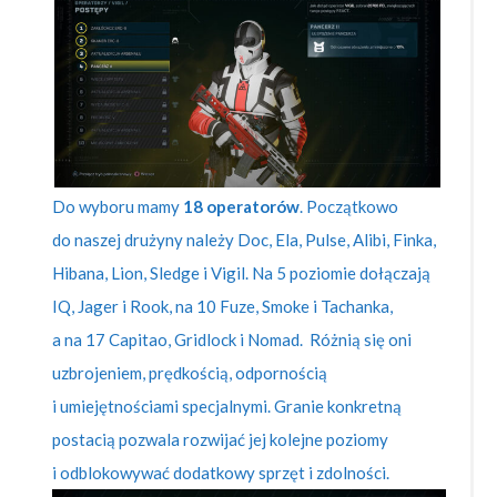
Do wyboru mamy
18 operatorów
. Początkowo
do naszej drużyny należy Doc, Ela, Pulse, Alibi, Finka,
Hibana, Lion, Sledge i Vigil. Na 5 poziomie dołączają
IQ, Jager i Rook, na 10 Fuze, Smoke i Tachanka,
a na 17 Capitao, Gridlock i Nomad. Różnią się oni
uzbrojeniem, prędkością, odpornością
i umiejętnościami specjalnymi. Granie konkretną
postacią pozwala rozwijać jej kolejne poziomy
i odblokowywać dodatkowy sprzęt i zdolności.