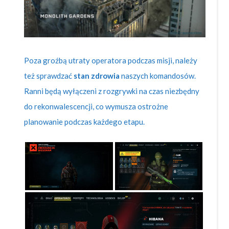
Poza groźbą utraty operatora podczas misji, należy
też sprawdzać
stan zdrowia
naszych komandosów.
Ranni będą wyłączeni z rozgrywki na czas niezbędny
do rekonwalescencji, co wymusza ostrożne
planowanie podczas każdego etapu.