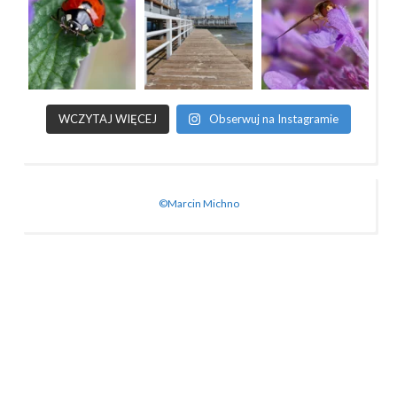
WCZYTAJ WIĘCEJ
Obserwuj na Instagramie
©Marcin Michno