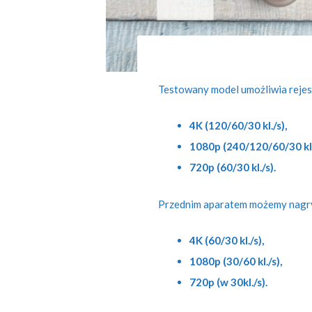
Testowany model umożliwia rejes
4K (120/60/30 kl./s),
1080p (240/120/60/30 kl.
720p (60/30 kl./s).
Przednim aparatem możemy nagr
4K (60/30 kl./s),
1080p (30/60 kl./s),
720p (w 30kl./s).