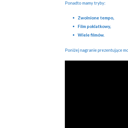
Ponadto mamy tryby:
Zwolnione tempo,
Film poklatkowy,
Wiele filmów.
Poniżej nagranie prezentujące m