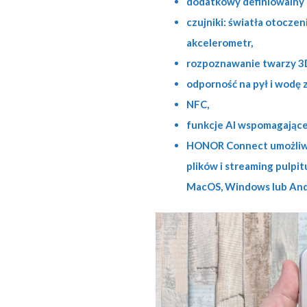
dodatkowy definiowalny 
czujniki: światła otoczen
akcelerometr,
rozpoznawanie twarzy 3
odporność na pył i wodę z
NFC,
funkcje AI wspomagające 
HONOR Connect umożliw
plików i streaming pulpi
MacOS, Windows lub And