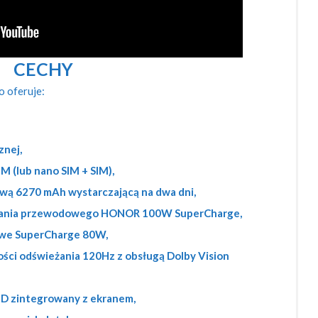
CECHY
 oferuje:
znej,
IM (lub nano SIM + SIM)
,
wą 6270 mAh wystarczającą na dwa dni,
owania przewodowego HONOR 100W SuperCharge,
we SuperCharge 80W,
ości odświeżania 120Hz z obsługą Dolby Vision
h 3D zintegrowany z ekranem,