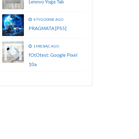
Lenovo Yoga Tab
4 TYGODNIE AGO
PRAGMATA [PS5]
1 MIESIĄC AGO
fOtOtest: Google Pixel
10a