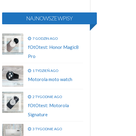
NAJNOWSZE WPISY
7 GODZIN AGO
fOtOtest: Honor Magic8
Pro
1 TYDZIEŃ AGO
Motorola moto watch
2 TYGODNIE AGO
fOtOtest: Motorola
Signature
3 TYGODNIE AGO