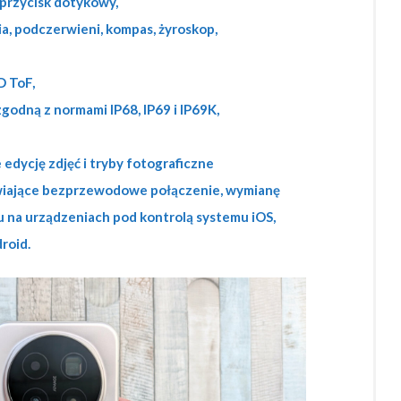
przycisk dotykowy,
ia, podczerwieni, kompas, żyroskop,
D ToF,
godną z normami IP68, IP69 i IP69K,
edycję zdjęć i tryby fotograficzne
iające bezprzewodowe połączenie, wymianę
tu na urządzeniach pod kontrolą systemu iOS,
roid.