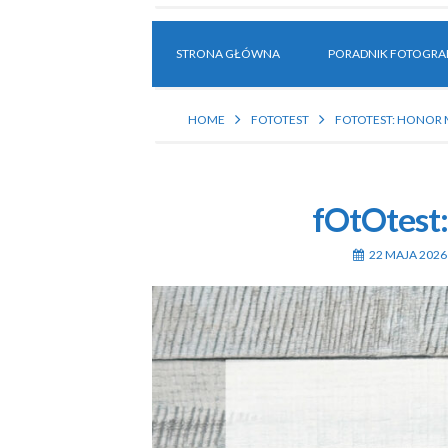
STRONA GŁÓWNA
PORADNIK FOTOGRAF
HOME
FOTOTEST
FOTOTEST: HONOR 
fOtOtest
22 MAJA 2026