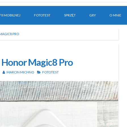
II MOBILNEJ
FOTOTEST
SPRZĘT
GRY
O MNIE
MAGIC8 PRO
: Honor Magic8 Pro
MARCIN MICHNO
FOTOTEST