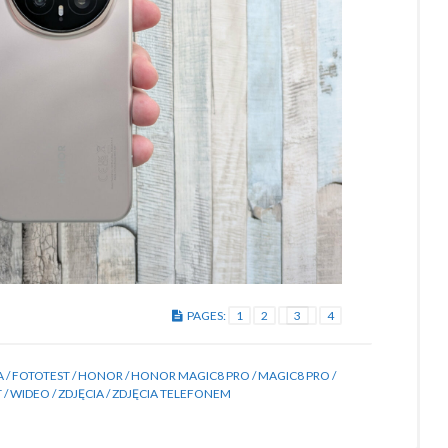
PAGES:
1
2
3
4
A
/
FOTOTEST
/
HONOR
/
HONOR MAGIC8 PRO
/
MAGIC8 PRO
/
T
/
WIDEO
/
ZDJĘCIA
/
ZDJĘCIA TELEFONEM