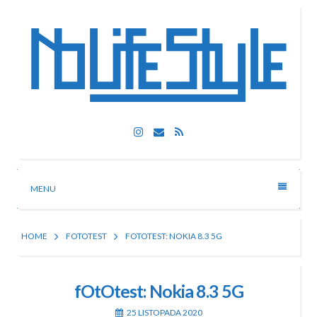
Skip
to
content
Nolife Style
Instagram
Email
RSS
Technologia, fotografia, rozrywka
MENU
HOME
FOTOTEST
FOTOTEST: NOKIA 8.3 5G
fOtOtest: Nokia 8.3 5G
25 LISTOPADA 2020