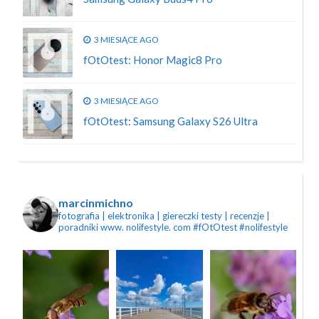
3 MIESIĄCE AGO
fOtOtest: Honor Magic8 Pro
3 MIESIĄCE AGO
fOtOtest: Samsung Galaxy S26 Ultra
marcinmichno
fotografia | elektronika | giereczki
testy | recenzje |
poradniki
www. nolifestyle. com
#fOtOtest #nolifestyle