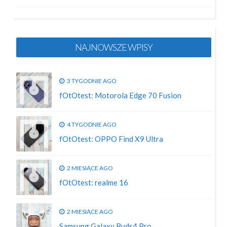
NAJNOWSZE WPISY
3 TYGODNIE AGO
fOtOtest: Motorola Edge 70 Fusion
4 TYGODNIE AGO
fOtOtest: OPPO Find X9 Ultra
2 MIESIĄCE AGO
fOtOtest: realme 16
2 MIESIĄCE AGO
Samsung Galaxy Buds4 Pro