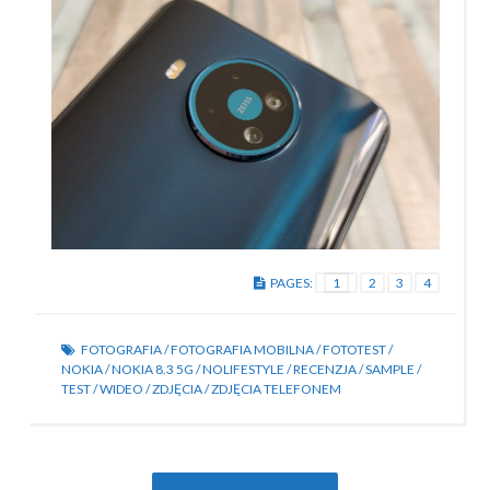
PAGES:
1
2
3
4
FOTOGRAFIA
/
FOTOGRAFIA MOBILNA
/
FOTOTEST
/
NOKIA
/
NOKIA 8.3 5G
/
NOLIFESTYLE
/
RECENZJA
/
SAMPLE
/
TEST
/
WIDEO
/
ZDJĘCIA
/
ZDJĘCIA TELEFONEM
Post
Poprzedni