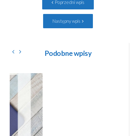
Poprzedni wpis
navigation
wpis:
Następny
Następny wpis
wpis:
Podobne wpisy