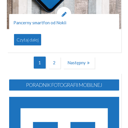
Pancerny smartfon od Nokii
Czytaj dalej
Stronicowanie
1
2
Następny
Page
Page
wpisów
PORADNIK FOTOGRAFII MOBILNEJ