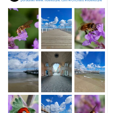
poradniki
www. nolifestyle. com
#fOtOtest #nolifestyle