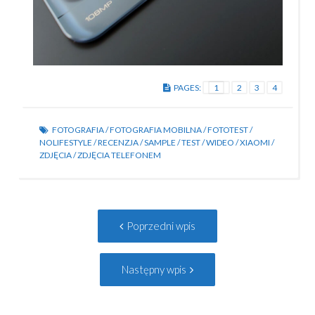
PAGES:
1
2
3
4
FOTOGRAFIA
/
FOTOGRAFIA MOBILNA
/
FOTOTEST
/
NOLIFESTYLE
/
RECENZJA
/
SAMPLE
/
TEST
/
WIDEO
/
XIAOMI
/
ZDJĘCIA
/
ZDJĘCIA TELEFONEM
Post
Poprzedni
Poprzedni wpis
navigation
wpis:
Następny
Następny wpis
wpis: