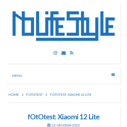
Skip
to
content
Nolife Style
Instagram
Email
RSS
Technologia, fotografia, rozrywka
MENU
HOME
FOTOTEST
FOTOTEST: XIAOMI 12 LITE
fOtOtest: Xiaomi 12 Lite
22 GRUDNIA 2022