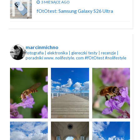
3 MIESIĄCE AGO
fOtOtest: Samsung Galaxy S26 Ultra
marcinmichno
fotografia | elektronika | giereczki
testy | recenzje |
poradniki
www. nolifestyle. com
#fOtOtest #nolifestyle