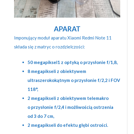
APARAT
Imponujący moduł aparatu Xiaomi Redmi Note 11
składa się z matryc o rozdzielczości:
50 megapiksel1 z optyką o przysłonie f/1,8,
8 megapikseli z obiektywem
ultraszerokokątnym o przysłonie f/2,2 i FOV
118°,
2 megapikseli z obiektywem telemakro
o przysłonie f/2,4 i możliwością ostrzenia
od 3 do 7 cm,
2 megapikseli do efektu głębi ostrości.