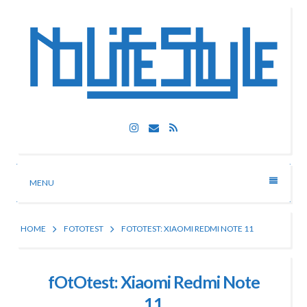
Skip
to
content
Nolife Style
Instagram
Email
RSS
Technologia, fotografia, rozrywka
MENU
HOME
FOTOTEST
FOTOTEST: XIAOMI REDMI NOTE 11
fOtOtest: Xiaomi Redmi Note
11