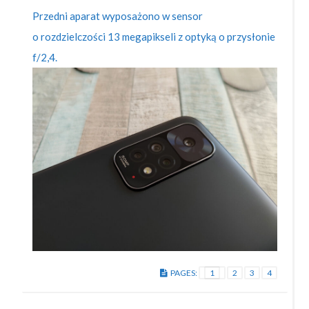
Przedni aparat wyposażono w sensor
o rozdzielczości 13 megapikseli z optyką o przysłonie
f/2,4.
PAGES:
1
2
3
4