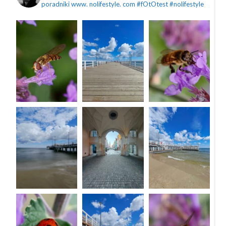
poradniki
www. nolifestyle. com
#fOtOtest #nolifestyle