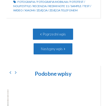
FOTOGRAFIA
/
FOTOGRAFIA MOBILNA
/
FOTOTEST
/
NOLIFESTYLE
/
RECENZJA
/
REDMI NOTE 11
/
SAMPLE
/
TEST
/
WIDEO
/
XIAOMI
/
ZDJĘCIA
/
ZDJĘCIA TELEFONEM
Post
Poprzedni
Poprzedni wpis
navigation
wpis:
Następny
Następny wpis
wpis:
Podobne wpisy