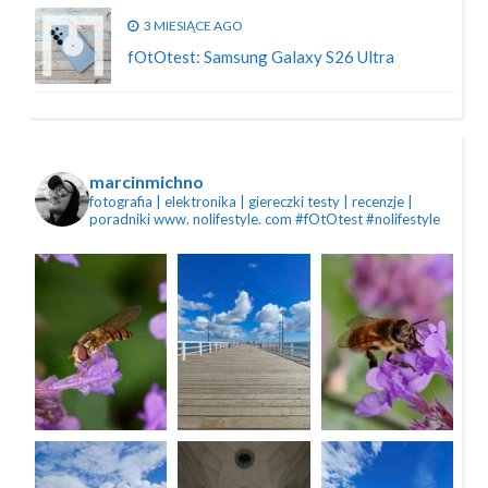
3 MIESIĄCE AGO
fOtOtest: Samsung Galaxy S26 Ultra
marcinmichno
fotografia | elektronika | giereczki
testy | recenzje |
poradniki
www. nolifestyle. com
#fOtOtest #nolifestyle