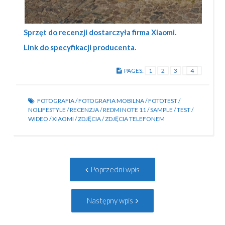
Sprzęt do recenzji dostarczyła firma Xiaomi.
Link do specyfikacji producenta
.
PAGES:
1
2
3
4
FOTOGRAFIA
/
FOTOGRAFIA MOBILNA
/
FOTOTEST
/
NOLIFESTYLE
/
RECENZJA
/
REDMI NOTE 11
/
SAMPLE
/
TEST
/
WIDEO
/
XIAOMI
/
ZDJĘCIA
/
ZDJĘCIA TELEFONEM
Post
Poprzedni
Poprzedni wpis
navigation
wpis:
Następny
Następny wpis
wpis: