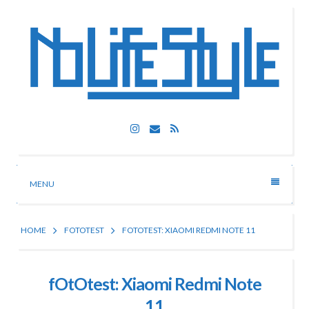
Skip
to
content
Nolife Style
Instagram
Email
RSS
Technologia, fotografia, rozrywka
MENU
HOME
FOTOTEST
FOTOTEST: XIAOMI REDMI NOTE 11
fOtOtest: Xiaomi Redmi Note
11