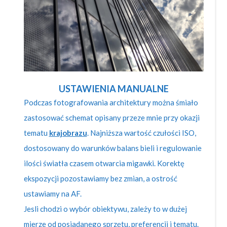
USTAWIENIA MANUALNE
Podczas fotografowania architektury można śmiało
zastosować schemat opisany przeze mnie przy okazji
tematu
krajobrazu
. Najniższa wartość czułości ISO,
dostosowany do warunków balans bieli i regulowanie
ilości światła czasem otwarcia migawki. Korektę
ekspozycji pozostawiamy bez zmian, a ostrość
ustawiamy na AF.
Jesli chodzi o wybór obiektywu, zależy to w dużej
mierze od posiadanego sprzętu, preferencji i tematu.