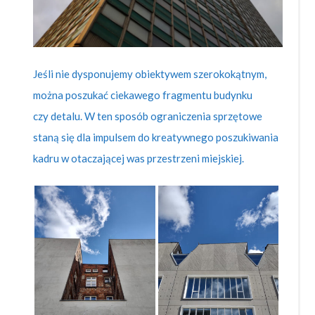
Jeśli nie dysponujemy obiektywem szerokokątnym,
można poszukać ciekawego fragmentu budynku
czy detalu. W ten sposób ograniczenia sprzętowe
staną się dla impulsem do kreatywnego poszukiwania
kadru w otaczającej was przestrzeni miejskiej.