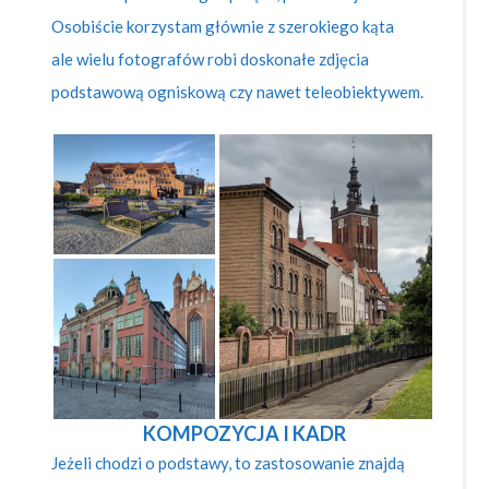
Osobiście korzystam głównie z szerokiego kąta
ale wielu fotografów robi doskonałe zdjęcia
podstawową ogniskową czy nawet teleobiektywem.
KOMPOZYCJA I KADR
Jeżeli chodzi o podstawy, to zastosowanie znajdą