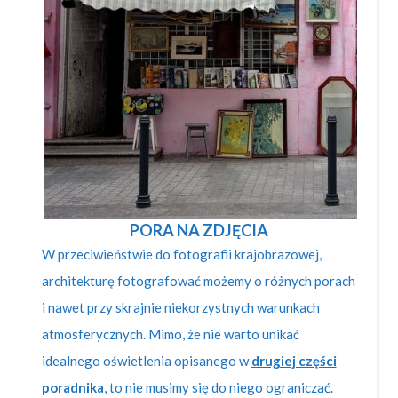
PORA NA ZDJĘCIA
W przeciwieństwie do fotografii krajobrazowej,
architekturę fotografować możemy o różnych porach
i nawet przy skrajnie niekorzystnych warunkach
atmosferycznych. Mimo, że nie warto unikać
idealnego oświetlenia opisanego w
drugiej części
poradnika
,
to nie musimy się do niego ograniczać.