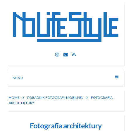
Skip
to
content
Nolife Style
Instagram
Email
RSS
Technologia, fotografia, rozrywka
MENU
HOME
PORADNIK FOTOGRAFII MOBILNEJ
FOTOGRAFIA
ARCHITEKTURY
Fotografia architektury