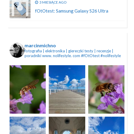
3 MIESIĄCE AGO
fOtOtest: Samsung Galaxy S26 Ultra
marcinmichno
fotografia | elektronika | giereczki
testy | recenzje |
poradniki
www. nolifestyle. com
#fOtOtest #nolifestyle