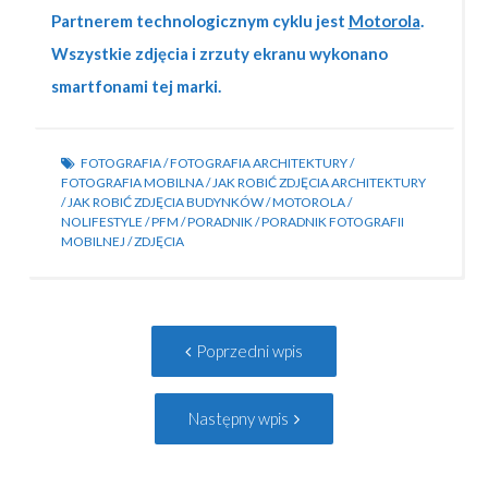
Partnerem technologicznym cyklu jest
Motorola
.
Wszystkie zdjęcia i zrzuty ekranu wykonano
smartfonami tej marki.
FOTOGRAFIA
/
FOTOGRAFIA ARCHITEKTURY
/
FOTOGRAFIA MOBILNA
/
JAK ROBIĆ ZDJĘCIA ARCHITEKTURY
/
JAK ROBIĆ ZDJĘCIA BUDYNKÓW
/
MOTOROLA
/
NOLIFESTYLE
/
PFM
/
PORADNIK
/
PORADNIK FOTOGRAFII
MOBILNEJ
/
ZDJĘCIA
Post
Poprzedni
Poprzedni wpis
navigation
wpis:
Następny
Następny wpis
wpis: