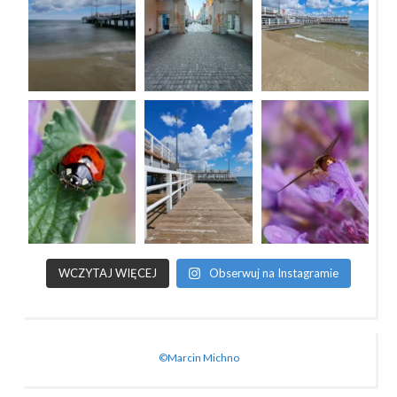
WCZYTAJ WIĘCEJ
Obserwuj na Instagramie
©Marcin Michno