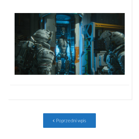
Post
Poprzedni
Poprzedni wpis
navigation
wpis: