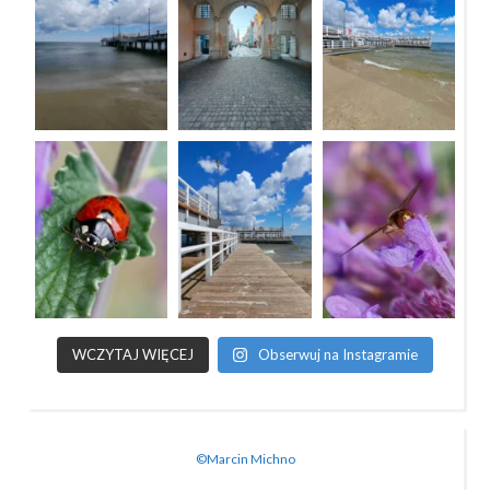
WCZYTAJ WIĘCEJ
Obserwuj na Instagramie
©Marcin Michno