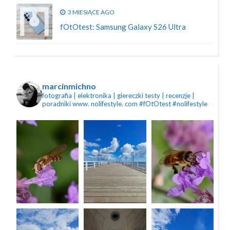
3 MIESIĄCE AGO
fOtOtest: Samsung Galaxy S26 Ultra
marcinmichno
fotografia | elektronika | giereczki
testy | recenzje |
poradniki
www. nolifestyle. com
#fOtOtest #nolifestyle