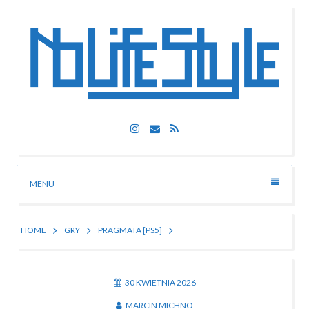
Skip
to
content
Nolife Style
Instagram
Email
RSS
Technologia, fotografia, rozrywka
MENU
HOME
GRY
PRAGMATA [PS5]
30 KWIETNIA 2026
MARCIN MICHNO