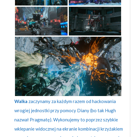
Walka
zaczynamy za każdym razem od hackowania
wrogiej jednostki przy pomocy Diany (bo tak Hugh
nazwał Pragmatę). Wykonujemy to poprzez szybkie
wklepanie widocznej na ekranie kombinacji krzyżakiem