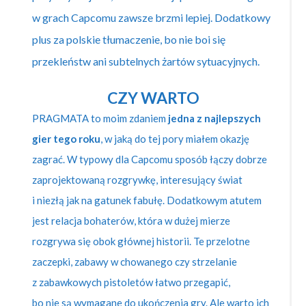
w grach Capcomu zawsze brzmi lepiej. Dodatkowy
plus za polskie tłumaczenie, bo nie boi się
przekleństw ani subtelnych żartów sytuacyjnych.
CZY WARTO
PRAGMATA to moim zdaniem
j
edna z najlepszych
gier tego roku
, w jaką do tej pory miałem okazję
zagrać
. W typowy dla Capcomu sposób łączy dobrze
zaprojektowaną rozgrywkę, interesujący świat
i niezłą jak na gatunek fabułę. Dodatkowym atutem
jest relacja bohaterów, która w dużej mierze
rozgrywa się obok głównej historii. Te przelotne
zaczepki, zabawy w chowanego czy strzelanie
z zabawkowych pistoletów łatwo przegapić,
bo nie są wymagane do ukończenia gry. Ale warto ich