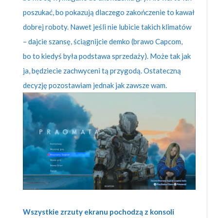
poszukać, bo pokazują dlaczego zakończenie to kawał
dobrej roboty. Nawet jeśli nie lubicie takich klimatów
– dajcie szansę, ściągnijcie demko (brawo Capcom,
bo to kiedyś była podstawa sprzedaży). Może tak jak
ja, będziecie zachwyceni tą przygodą. Ostateczną
decyzję pozostawiam jednak jak zawsze wam.
Wszystkie zrzuty ekranu pochodzą z konsoli