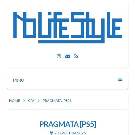
Skip
to
content
Nolife Style
Instagram
Email
RSS
Technologia, fotografia, rozrywka
MENU
HOME
GRY
PRAGMATA [PS5]
PRAGMATA [PS5]
23 KWIETNIA 2026