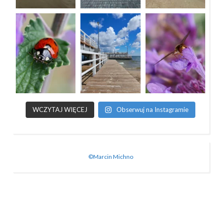
WCZYTAJ WIĘCEJ
Obserwuj na Instagramie
©Marcin Michno