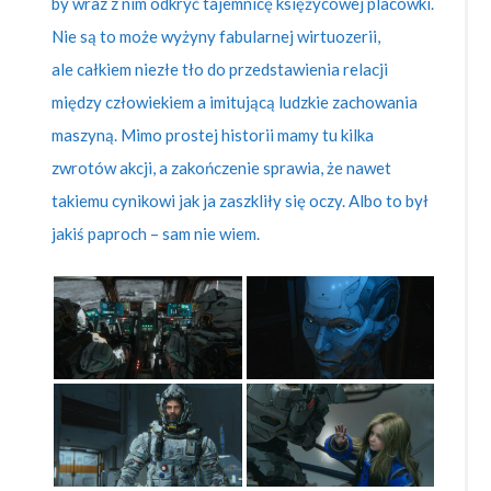
by wraz z nim odkryć tajemnicę księżycowej placówki.
Nie są to może wyżyny fabularnej wirtuozerii,
ale całkiem niezłe tło do przedstawienia relacji
między człowiekiem a imitującą ludzkie zachowania
maszyną. Mimo prostej historii mamy tu kilka
zwrotów akcji, a zakończenie sprawia, że nawet
takiemu cynikowi jak ja zaszkliły się oczy. Albo to był
jakiś paproch – sam nie wiem.