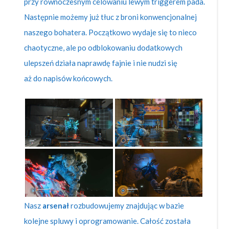
przy równoczesnym celowaniu lewym triggerem pada.
Następnie możemy już tłuc z broni konwencjonalnej
naszego bohatera. Początkowo wydaje się to nieco
chaotyczne, ale po odblokowaniu dodatkowych
ulepszeń działa naprawdę fajnie i nie nudzi się
aż do napisów końcowych.
Nasz
arsenał
rozbudowujemy znajdując w bazie
kolejne spluwy i oprogramowanie. Całość została