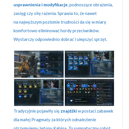
usprawnienia i modyfikacje
, podnoszące obrażenia,
zasięg czy siłę rażenia. Sprawia to, że nawet
na najwyższym poziomie trudności da się w miarę
komfortowo eliminować hordy przeciwników.
Wystarczy odpowiednio dobrać i ulepszyć sprzęt.
Tradycyjnie pojawiły się
znajdźki
w postaci zabawek
dla małej Pragmaty za których odnalezienie
otrzymujemy żetony Kabina. To sympatyczny robot