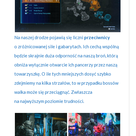
Na naszej drodze pojawią się liczni
przeciwnicy
o zróżnicowanej sile i gabarytach. Ich cechą wspólną
będzie skrajnie duża odporność na naszą broń, którą
obniża wyłącznie otwarcie ich pancerzy przez naszą
towarzyszkę. O ile tych mniejszych dosyć szybko
zdejmiemy na kilka strzałów, to w przypadku bossów
walka może się przeciągnąć. Zwłaszcza
na najwyższym poziomie trudności.