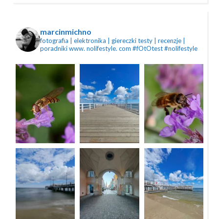
marcinmichno
fotografia | elektronika | giereczki
testy | recenzje |
poradniki
www. nolifestyle. com
#fOtOtest #nolifestyle