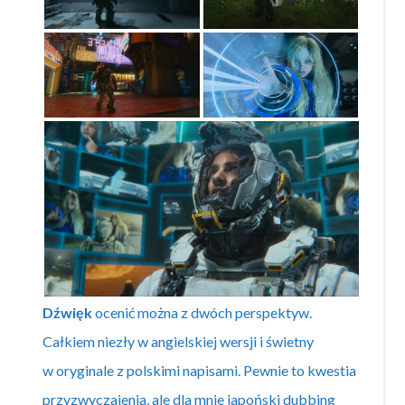
Dźwięk
ocenić można z dwóch perspektyw.
Całkiem niezły w angielskiej wersji i świetny
w oryginale z polskimi napisami. Pewnie to kwestia
przyzwyczajenia, ale dla mnie japoński dubbing