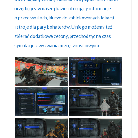
urzędujący w naszej bazie, oferujący informacje
o przeciwnikach, klucze do zablokowanych lokacji
i stroje dla pary bohaterów. U niego możemy też
zbierać dodatkowe żetony, przechodząc na czas
symulacje z wyzwaniami zręcznościowymi.