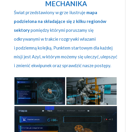
MECHANIKA
Świat przedstawiony w grze ilustruje
mapa
podzielona na składające się z kilku regionów
sektory
pomiędzy którymi poruszamy się
odkrywanymi w trakcie rozgrywki włazami
i podziemną kolejką. Punktem startowym dla każdej
misji jest Azyl, w którym możemy się uleczyć, ulepszyć
i zmienić ekwipunek oraz sprawdzić nasze postępy.