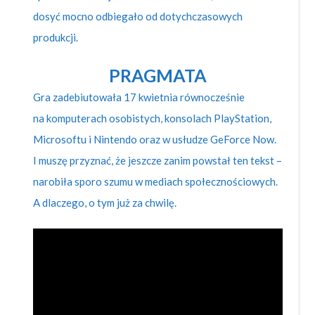
dosyć mocno odbiegało od dotychczasowych
produkcji.
PRAGMATA
Gra zadebiutowała 17 kwietnia równocześnie
na komputerach osobistych, konsolach PlayStation,
Microsoftu i Nintendo oraz w usłudze GeForce Now.
I muszę przyznać, że jeszcze zanim powstał ten tekst –
narobiła sporo szumu w mediach społecznościowych.
A dlaczego, o tym już za chwilę.