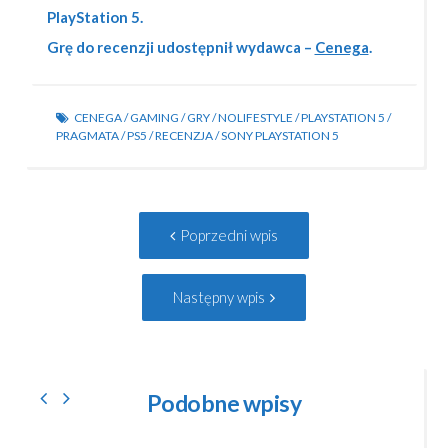
PlayStation 5.
Grę do recenzji udostępnił wydawca –
Cenega
.
CENEGA
/
GAMING
/
GRY
/
NOLIFESTYLE
/
PLAYSTATION 5
/
PRAGMATA
/
PS5
/
RECENZJA
/
SONY PLAYSTATION 5
Post
Poprzedni
Poprzedni wpis
navigation
wpis:
Następny
Następny wpis
wpis:
Podobne wpisy