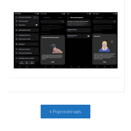
Post
Poprzedni
Poprzedni wpis
navigation
wpis: