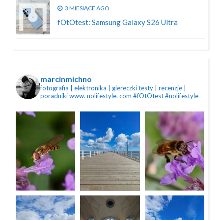
3 MIESIĄCE AGO
fOtOtest: Samsung Galaxy S26 Ultra
marcinmichno
fotografia | elektronika | giereczki
testy | recenzje |
poradniki
www. nolifestyle. com
#fOtOtest #nolifestyle