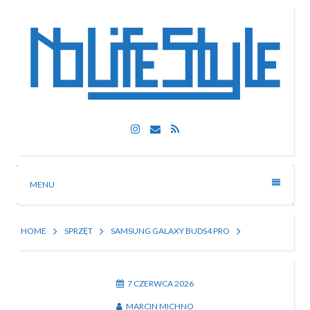
Skip
to
content
Nolife Style
Instagram
Email
RSS
Technologia, fotografia, rozrywka
MENU
HOME
SPRZĘT
SAMSUNG GALAXY BUDS4 PRO
7 CZERWCA 2026
MARCIN MICHNO