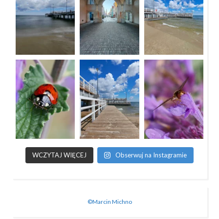
WCZYTAJ WIĘCEJ
Obserwuj na Instagramie
©Marcin Michno