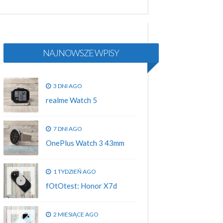
NAJNOWSZE WPISY
3 DNI AGO
realme Watch 5
7 DNI AGO
OnePlus Watch 3 43mm
1 TYDZIEŃ AGO
fOtOtest: Honor X7d
2 MIESIĄCE AGO