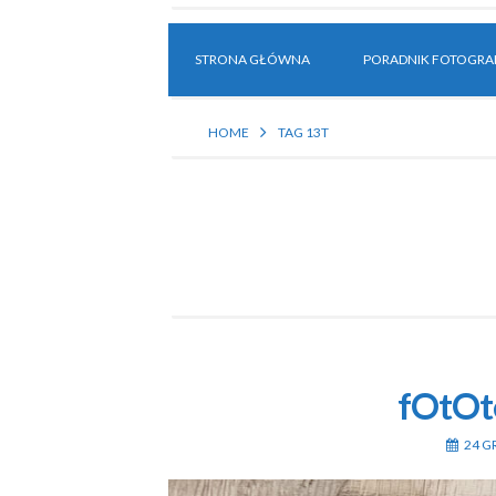
STRONA GŁÓWNA
PORADNIK FOTOGRAF
HOME
TAG 13T
fOtOt
24 G