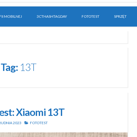
II MOBILNEJ
3CTHASHTAGDAY
FOTOTEST
SPRZĘT
Tag:
13T
est: Xiaomi 13T
RUDNIA 2023
FOTOTEST