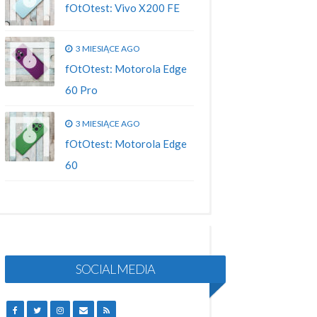
fOtOtest: Vivo X200 FE
3 MIESIĄCE AGO
fOtOtest: Motorola Edge
60 Pro
3 MIESIĄCE AGO
fOtOtest: Motorola Edge
60
SOCIAL MEDIA
FACEBOOK
TWITTER
INSTAGRAM
EMAIL
RSS