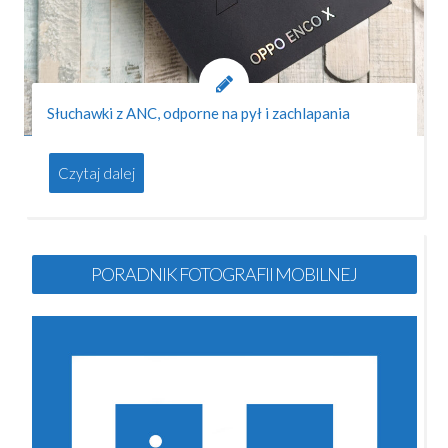
Słuchawki z ANC, odporne na pył i zachlapania
Czytaj dalej
PORADNIK FOTOGRAFII MOBILNEJ