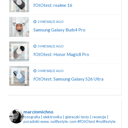
fOtOtest: realme 16
2 MIESIĄCE AGO
Samsung Galaxy Buds4 Pro
3 MIESIĄCE AGO
fOtOtest: Honor Magic8 Pro
3 MIESIĄCE AGO
fOtOtest: Samsung Galaxy S26 Ultra
marcinmichno
fotografia | elektronika | giereczki
testy | recenzje |
poradniki
www. nolifestyle. com
#fOtOtest #nolifestyle