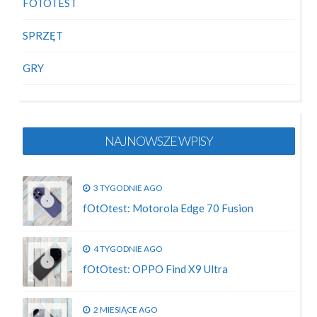
FOTOTEST
SPRZĘT
GRY
NAJNOWSZE WPISY
3 TYGODNIE AGO
fOtOtest: Motorola Edge 70 Fusion
4 TYGODNIE AGO
fOtOtest: OPPO Find X9 Ultra
2 MIESIĄCE AGO