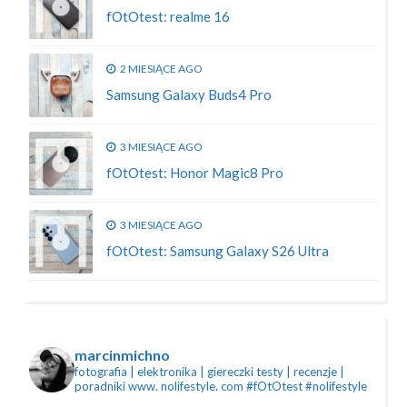
fOtOtest: realme 16
2 MIESIĄCE AGO
Samsung Galaxy Buds4 Pro
3 MIESIĄCE AGO
fOtOtest: Honor Magic8 Pro
3 MIESIĄCE AGO
fOtOtest: Samsung Galaxy S26 Ultra
marcinmichno
fotografia | elektronika | giereczki
testy | recenzje |
poradniki
www. nolifestyle. com
#fOtOtest #nolifestyle