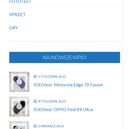
FOTOTEST
SPRZĘT
GRY
NAJNOWSZE WPISY
3 TYGODNIE AGO
fOtOtest: Motorola Edge 70 Fusion
4 TYGODNIE AGO
fOtOtest: OPPO Find X9 Ultra
2 MIESIĄCE AGO