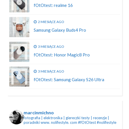
fOtOtest: realme 16
2 MIESIĄCE AGO
Samsung Galaxy Buds4 Pro
3 MIESIĄCE AGO
fOtOtest: Honor Magic8 Pro
3 MIESIĄCE AGO
fOtOtest: Samsung Galaxy S26 Ultra
marcinmichno
fotografia | elektronika | giereczki
testy | recenzje |
poradniki
www. nolifestyle. com
#fOtOtest #nolifestyle