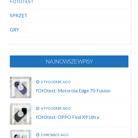
FOTOTEST
SPRZĘT
GRY
NAJNOWSZE WPISY
3 TYGODNIE AGO
fOtOtest: Motorola Edge 70 Fusion
4 TYGODNIE AGO
fOtOtest: OPPO Find X9 Ultra
2 MIESIĄCE AGO