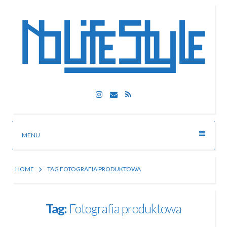
Skip
to
content
Nolife Style
Instagram
Email
RSS
Technologia, fotografia, rozrywka
MENU
HOME
TAG FOTOGRAFIA PRODUKTOWA
Tag:
Fotografia produktowa