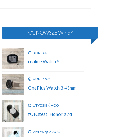
NAJNOWSZE WPISY
3 DNI AGO
realme Watch 5
6 DNI AGO
OnePlus Watch 3 43mm
1 TYDZIEŃ AGO
fOtOtest: Honor X7d
2 MIESIĄCE AGO