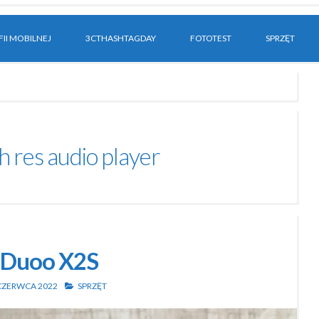
II MOBILNEJ
3CTHASHTAGDAY
FOTOTEST
SPRZĘT
h res audio player
xDuoo X2S
CZERWCA 2022
SPRZĘT