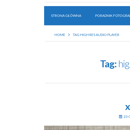
STRONA GŁÓWNA
PORADNIK FOTOGRAF
HOME
TAG HIGH RES AUDIO PLAYER
Tag:
hig
23 