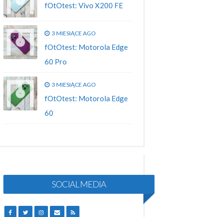
fOtOtest: Vivo X200 FE
3 MIESIĄCE AGO
fOtOtest: Motorola Edge
60 Pro
3 MIESIĄCE AGO
fOtOtest: Motorola Edge
60
SOCIAL MEDIA
FACEBOOK
TWITTER
INSTAGRAM
EMAIL
RSS