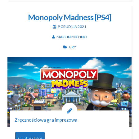
Monopoly Madness [PS4]
9 GRUDNIA 2021
MARCIN MICHNO
GRY
Zręcznościowa gra imprezowa
Czytaj dalej