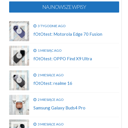
NAJNOWSZE WPISY
3 TYGODNIE AGO
fOtOtest: Motorola Edge 70 Fusion
1 MIESIĄC AGO
fOtOtest: OPPO Find X9 Ultra
2 MIESIĄCE AGO
fOtOtest: realme 16
2 MIESIĄCE AGO
Samsung Galaxy Buds4 Pro
3 MIESIĄCE AGO