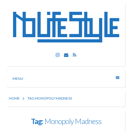
Skip
to
content
Nolife Style
Instagram
Email
RSS
Technologia, fotografia, rozrywka
MENU
HOME
TAG MONOPOLY MADNESS
Tag:
Monopoly Madness