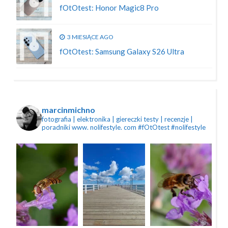
fOtOtest: Honor Magic8 Pro
3 MIESIĄCE AGO
fOtOtest: Samsung Galaxy S26 Ultra
marcinmichno
fotografia | elektronika | giereczki
testy | recenzje |
poradniki
www. nolifestyle. com
#fOtOtest #nolifestyle