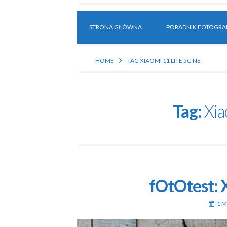
STRONA GŁÓWNA
PORADNIK FOTOGRAF
HOME
TAG XIAOMI 11 LITE 5G NE
Tag:
Xia
fOtOtest: 
1 