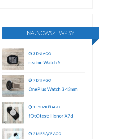
NAJNOWSZE WPISY
3 DNI AGO
realme Watch 5
7 DNI AGO
OnePlus Watch 3 43mm
1 TYDZIEŃ AGO
fOtOtest: Honor X7d
2 MIESIĄCE AGO