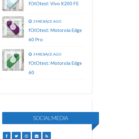
fOtOtest: Vivo X200 FE
3 MIESIĄCE AGO
fOtOtest: Motorola Edge
60 Pro
3 MIESIĄCE AGO
fOtOtest: Motorola Edge
60
SOCIAL MEDIA
FACEBOOK
TWITTER
INSTAGRAM
EMAIL
RSS