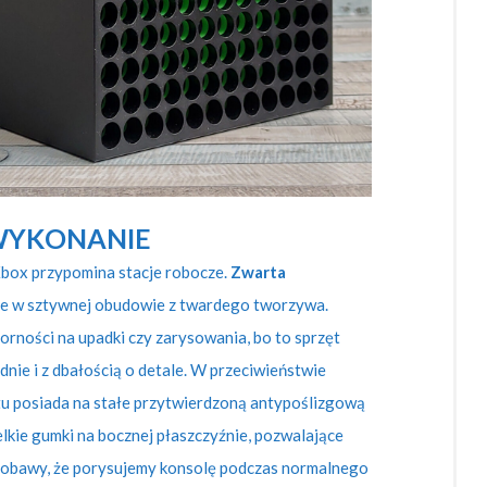
YKONANIE
ox przypomina stacje robocze.
Zwarta
ie w sztywnej obudowie z twardego tworzywa.
rności na upadki czy zarysowania, bo to sprzęt
idnie i z dbałością o detale. W przeciwieństwie
tu posiada na stałe przytwierdzoną antypoślizgową
lkie gumki na bocznej płaszczyźnie, pozwalające
 obawy, że porysujemy konsolę podczas normalnego