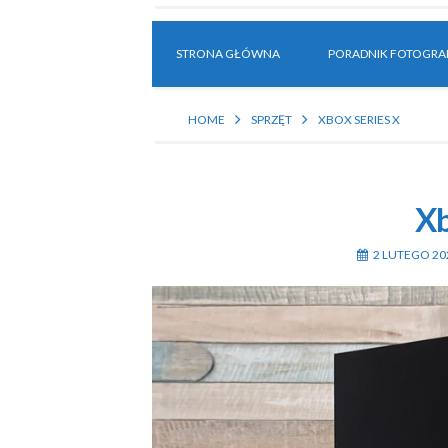
STRONA GŁÓWNA
PORADNIK FOTOGRAF
HOME
SPRZĘT
XBOX SERIES X
Xb
2 LUTEGO 20