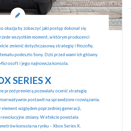
ko okazja by zobaczyć jaki postęp dokonał się
 przede wszystkim moment, w którym producenci
cie zmienić dotychczasową strategię i filozofię.
 tematu podeszło Sony. Dziś przed wami ich główny
 Microsoft i jego najnowsza konsola.
X SERIES X
ne przed premierą pozwalały ocenić strategię
nserwatywnie postawił na sprawdzone rozwiązania.
y element względem poprzedniej generacji,
 rewolucyjne zmiany. W efekcie powstała
metrów konsola na rynku – Xbox Series X.