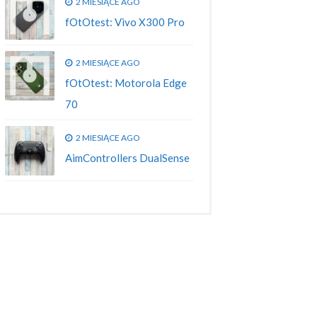
2 MIESIĄCE AGO
fOtOtest: Vivo X300 Pro
2 MIESIĄCE AGO
fOtOtest: Motorola Edge
70
2 MIESIĄCE AGO
AimControllers DualSense