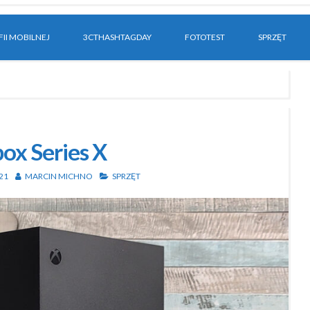
II MOBILNEJ
3CTHASHTAGDAY
FOTOTEST
SPRZĘT
ox Series X
21
MARCIN MICHNO
SPRZĘT