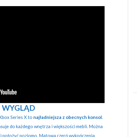
WYGLĄD
 Xbox Series X to
najładniejsza z obecnych konsol
.
pasuje do każdego wnętrza i większości mebli. Można
k i położyć poziomo. Matowa czerń wykończenia