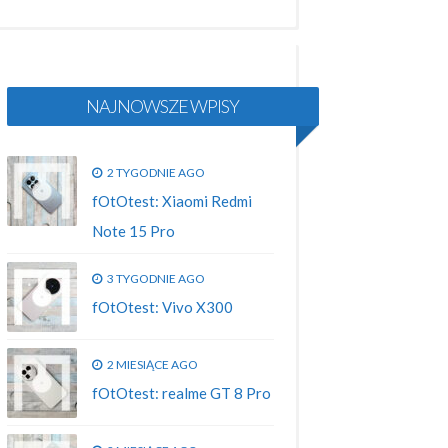
NAJNOWSZE WPISY
2 TYGODNIE AGO
fOtOtest: Xiaomi Redmi
Note 15 Pro
3 TYGODNIE AGO
fOtOtest: Vivo X300
2 MIESIĄCE AGO
fOtOtest: realme GT 8 Pro