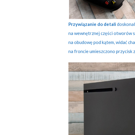
Przywiązanie do detali
doskonal
na wewnętrznej części otworów sł
na obudowę pod kątem, widać cha
na froncie umieszczono przycisk 