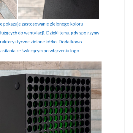
e pokazuje zastosowanie zielonego koloru
użących do wentylacji. Dzięki temu, gdy spojrzymy
rakterystyczne zielone kółko. Dodatkowo
zasilania ze świecącym po włączeniu logo.