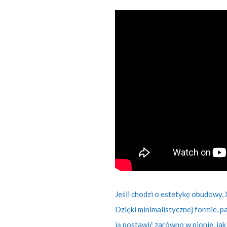
Jeśli chodzi o estetykę obudowy,
Dzięki minimalistycznej formie, 
ją postawić zarówno w pionie, ja