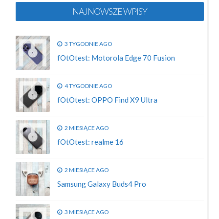
NAJNOWSZE WPISY
3 TYGODNIE AGO
fOtOtest: Motorola Edge 70 Fusion
4 TYGODNIE AGO
fOtOtest: OPPO Find X9 Ultra
2 MIESIĄCE AGO
fOtOtest: realme 16
2 MIESIĄCE AGO
Samsung Galaxy Buds4 Pro
3 MIESIĄCE AGO