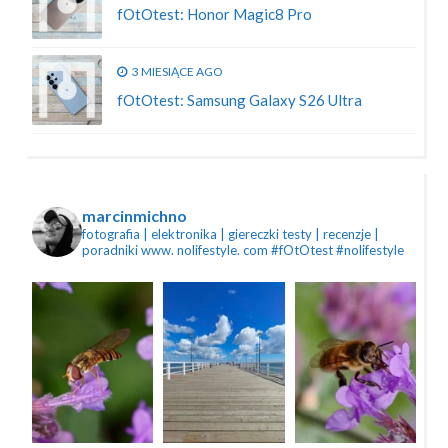
fOtOtest: Honor Magic8 Pro
3 MIESIĄCE AGO
fOtOtest: Samsung Galaxy S26 Ultra
marcinmichno
fotografia | elektronika | giereczki
testy | recenzje |
poradniki
www. nolifestyle. com
#fOtOtest #nolifestyle