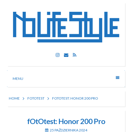
Skip
to
content
Nolife Style
Instagram
Email
RSS
Technologia, fotografia, rozrywka
MENU
HOME
FOTOTEST
FOTOTEST: HONOR 200 PRO
fOtOtest: Honor 200 Pro
25 PAŹDZIERNIKA 2024