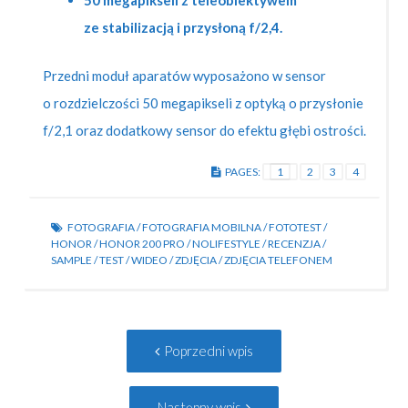
50 megapikseli z teleobiektywem
ze stabilizacją i przysłoną f/2,4.
Przedni moduł aparatów wyposażono w sensor
o rozdzielczości 50 megapikseli z optyką o przysłonie
f/2,1 oraz dodatkowy sensor do efektu głębi ostrości.
PAGES:
1
2
3
4
FOTOGRAFIA
/
FOTOGRAFIA MOBILNA
/
FOTOTEST
/
HONOR
/
HONOR 200 PRO
/
NOLIFESTYLE
/
RECENZJA
/
SAMPLE
/
TEST
/
WIDEO
/
ZDJĘCIA
/
ZDJĘCIA TELEFONEM
Post
Poprzedni
Poprzedni wpis
navigation
wpis:
Następny
Następny wpis