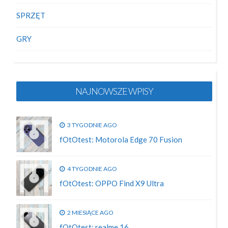
SPRZĘT
GRY
NAJNOWSZE WPISY
3 TYGODNIE AGO
fOtOtest: Motorola Edge 70 Fusion
4 TYGODNIE AGO
fOtOtest: OPPO Find X9 Ultra
2 MIESIĄCE AGO
fOtOtest: realme 16