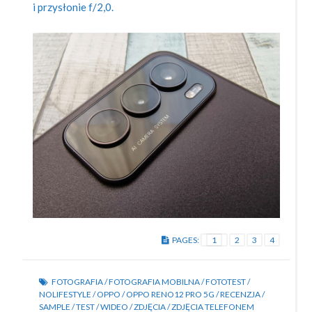
i przysłonie f/2,0.
PAGES:
1
2
3
4
FOTOGRAFIA
/
FOTOGRAFIA MOBILNA
/
FOTOTEST
/
NOLIFESTYLE
/
OPPO
/
OPPO RENO12 PRO 5G
/
RECENZJA
/
SAMPLE
/
TEST
/
WIDEO
/
ZDJĘCIA
/
ZDJĘCIA TELEFONEM