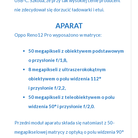
USB-C. Szkoda, że przy tak wysokiej cenie producent
nie zdecydował się dorzucić ładowarki i etui.
APARAT
Oppo Reno12 Pro wyposażono w matryce:
50 megapikseli z obiektywem podstawowym
o przysłonie f/1,8,
8 megapikseli z ultraszerokokątnym
obiektywem o polu widzenia
112°
i przysłonie
f/2,2,
50 megapikseli z teleobiektywem o polu
widzenia
50°
i przysłonie f/2,0.
Przedni moduł aparatu składa się natomiast z 50-
megapikselowej matrycy z optyką o polu widzenia 90°