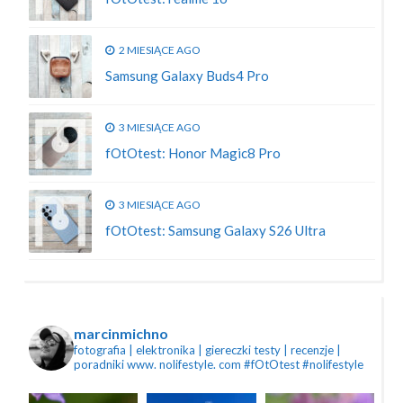
2 MIESIĄCE AGO
Samsung Galaxy Buds4 Pro
3 MIESIĄCE AGO
fOtOtest: Honor Magic8 Pro
3 MIESIĄCE AGO
fOtOtest: Samsung Galaxy S26 Ultra
marcinmichno
fotografia | elektronika | giereczki
testy | recenzje |
poradniki
www. nolifestyle. com
#fOtOtest #nolifestyle