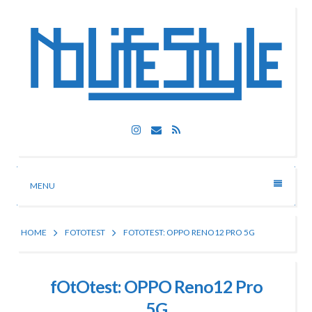
Skip
to
content
Nolife Style
Instagram
Email
RSS
Technologia, fotografia, rozrywka
MENU
HOME
FOTOTEST
FOTOTEST: OPPO RENO12 PRO 5G
fOtOtest: OPPO Reno12 Pro
5G