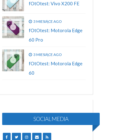
fOtOtest: Vivo X200 FE
3 MIESIĄCE AGO
fOtOtest: Motorola Edge
60 Pro
3 MIESIĄCE AGO
fOtOtest: Motorola Edge
60
SOCIAL MEDIA
FACEBOOK
TWITTER
INSTAGRAM
EMAIL
RSS