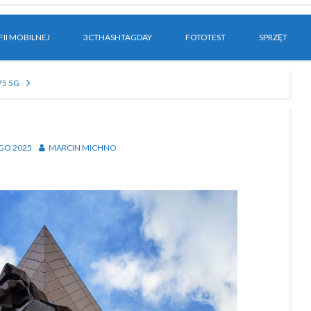
II MOBILNEJ
3CTHASHTAGDAY
FOTOTEST
SPRZĘT
75 5G
GO 2025
MARCIN MICHNO