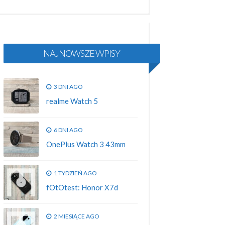
NAJNOWSZE WPISY
3 DNI AGO
realme Watch 5
6 DNI AGO
OnePlus Watch 3 43mm
1 TYDZIEŃ AGO
fOtOtest: Honor X7d
2 MIESIĄCE AGO