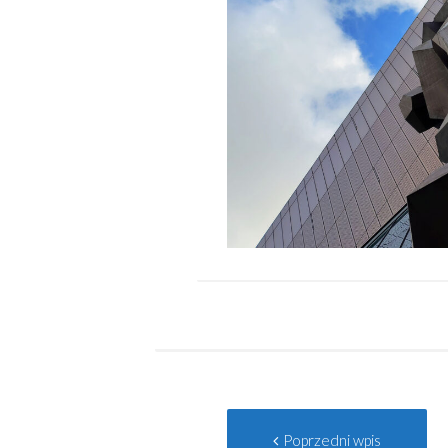
Post
Po
Poprzedni wpis