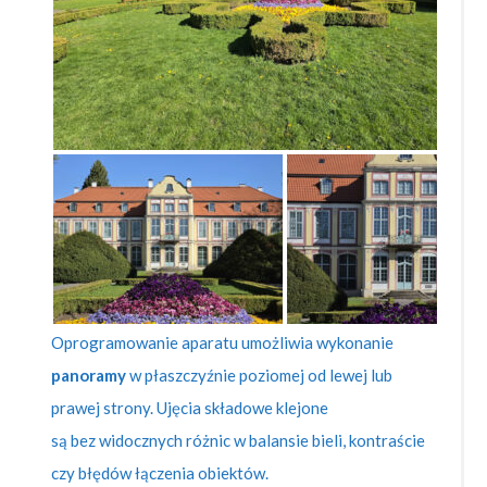
Oprogramowanie aparatu umożliwia wykonanie
panoramy
w płaszczyźnie poziomej od lewej lub
prawej strony. Ujęcia składowe klejone
są bez widocznych różnic w balansie bieli, kontraście
czy błędów łączenia obiektów.