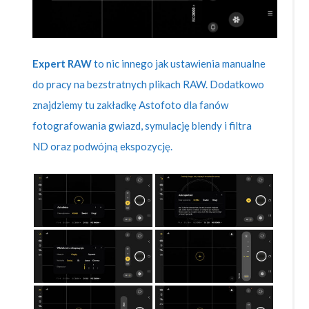
Expert RAW
to nic innego jak ustawienia manualne
do pracy na bezstratnych plikach RAW. Dodatkowo
znajdziemy tu zakładkę Astofoto dla fanów
fotografowania gwiazd, symulację blendy i filtra
ND oraz podwójną ekspozycję.