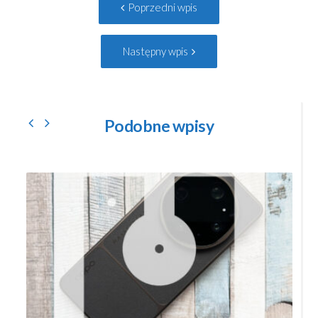
Poprzedni
Poprzedni wpis
navigation
wpis:
Następny
Następny wpis
wpis:
Podobne wpisy