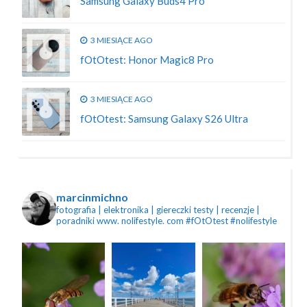
Samsung Galaxy Buds4 Pro
3 MIESIĄCE AGO
fOtOtest: Honor Magic8 Pro
3 MIESIĄCE AGO
fOtOtest: Samsung Galaxy S26 Ultra
marcinmichno
fotografia | elektronika | giereczki
testy | recenzje |
poradniki
www. nolifestyle. com
#fOtOtest #nolifestyle