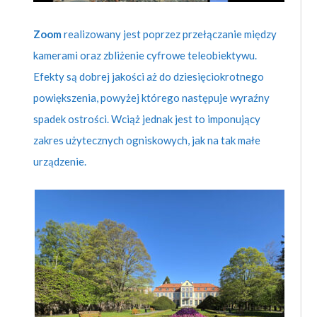
Zoom
realizowany jest poprzez przełączanie między
kamerami oraz zbliżenie cyfrowe teleobiektywu.
Efekty są dobrej jakości aż do dziesięciokrotnego
powiększenia, powyżej którego następuje wyraźny
spadek ostrości. Wciąż jednak jest to imponujący
zakres użytecznych ogniskowych, jak na tak małe
urządzenie.