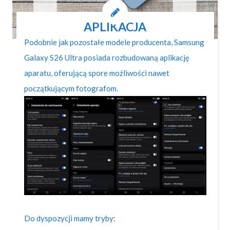
APLIKACJA
Podobnie jak pozostałe modele producenta, Samsung
Galaxy S26 Ultra posiada rozbudowaną aplikację
aparatu, oferującą spore możliwości nawet
początkującym fotografom.
Do dyspozycji mamy tryby: