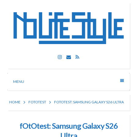
Skip
to
content
Nolife Style
Instagram
Email
RSS
Technologia, fotografia, rozrywka
MENU
HOME
FOTOTEST
FOTOTEST: SAMSUNG GALAXY S26 ULTRA
fOtOtest: Samsung Galaxy S26
Ultra