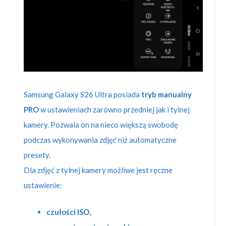
Samsung Galaxy S26 Ultra posiada
tryb manualny
PRO
w ustawieniach zarówno przedniej jak i tylnej
kamery. Pozwala on na nieco większą swobodę
podczas wykonywania zdjęć niż automatyczne
presety.
Dla zdjęć z tylnej kamery możliwe jest ręczne
ustawienie:
czułości ISO,