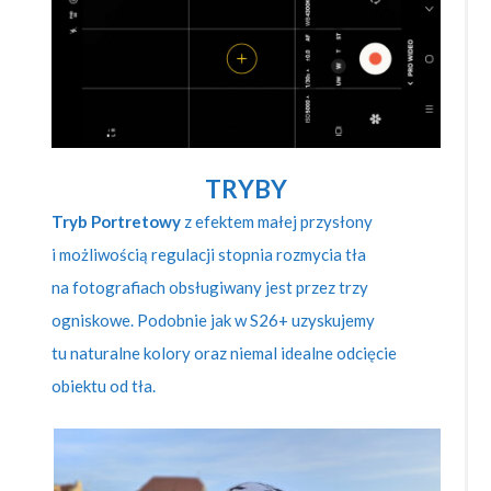
TRYBY
Tryb Portretowy
z efektem małej przysłony
i możliwością regulacji stopnia rozmycia tła
na fotografiach obsługiwany jest przez trzy
ogniskowe. Podobnie jak w S26+ uzyskujemy
tu naturalne kolory oraz niemal idealne odcięcie
obiektu od tła.