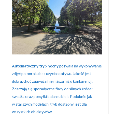
Automatyczny tryb nocny
pozwala na wykonywanie
zdjęć po zmroku bez użycia statywu. Jakość jest
dobra, choć zauważalnie niższa niż u konkurencji.
Zdarzają się sporadyczne flary od silnych źródeł
światła oraz pomyłki balansu bieli. Podobnie jak
w starszych modelach, tryb dostępny jest dla
wszystkich obiektywów.