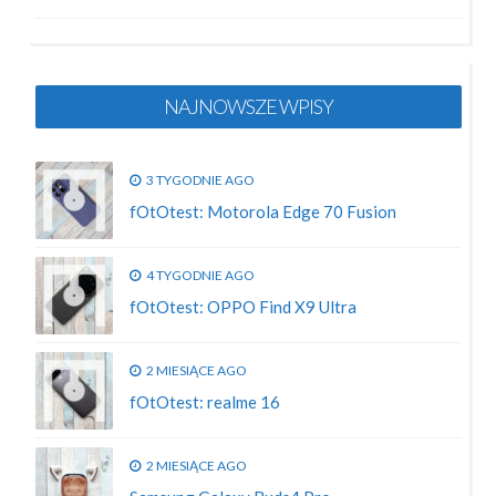
NAJNOWSZE WPISY
3 TYGODNIE AGO
fOtOtest: Motorola Edge 70 Fusion
4 TYGODNIE AGO
fOtOtest: OPPO Find X9 Ultra
2 MIESIĄCE AGO
fOtOtest: realme 16
2 MIESIĄCE AGO