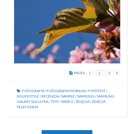
PAGES:
1
2
3
4
FOTOGRAFIA
/
FOTOGRAFIA MOBILNA
/
FOTOTEST
/
NOLIFESTYLE
/
RECENZJA
/
SAMPLE
/
SAMSUNG
/
SAMSUNG
GALAXY S26 ULTRA
/
TEST
/
WIDEO
/
ZDJĘCIA
/
ZDJĘCIA
TELEFONEM
Post