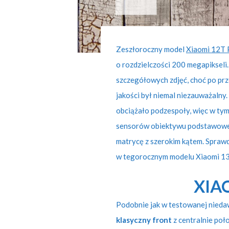
Zeszłoroczny model
Xiaomi 12T 
o rozdzielczości 200 megapikseli
szczegółowych zdjęć, choć po pr
jakości był niemal niezauważalny
obciążało podzespoły, więc w ty
sensorów obiektywu podstawoweg
matrycę z szerokim kątem. Sprawd
w tegorocznym modelu Xiaomi 13
XIA
Podobnie jak w testowanej nied
klasyczny front
z centralnie po