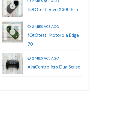
2 MIESIĄCE AGO
fOtOtest: Vivo X300 Pro
2 MIESIĄCE AGO
fOtOtest: Motorola Edge
70
2 MIESIĄCE AGO
AimControllers DualSense