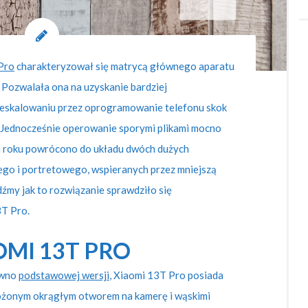
Pro
charakteryzował się matrycą głównego aparatu
. Pozwalała ona na uzyskanie bardziej
zeskalowaniu przez oprogramowanie telefonu skok
. Jednocześnie operowanie sporymi plikami mocno
m roku powrócono do układu dwóch dużych
o i portretowego, wspieranych przez mniejszą
źmy jak to rozwiązanie sprawdziło się
T Pro.
OMI 13T PRO
awno
podstawowej wersji
, Xiaomi 13T Pro posiada
łożonym okrągłym otworem na kamerę i wąskimi