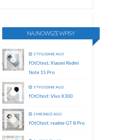
NAJNOWSZE WPISY
2 TYGODNIE AGO
fOtOtest: Xiaomi Redmi
Note 15 Pro
3 TYGODNIE AGO
fOtOtest: Vivo X300
2 MIESIĄCE AGO
fOtOtest: realme GT 8 Pro