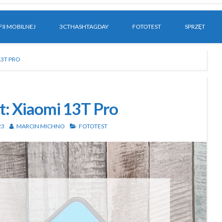
II MOBILNEJ
3CTHASHTAGDAY
FOTOTEST
SPRZĘT
13T PRO
t: Xiaomi 13T Pro
23
MARCIN MICHNO
FOTOTEST