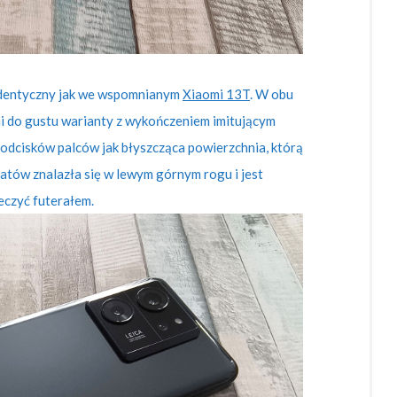
identyczny jak we wspomnianym
Xiaomi 13T
. W obu
mi do gustu warianty z wykończeniem imitującym
ją odcisków palców jak błyszcząca powierzchnia, którą
ratów znalazła się w lewym górnym rogu i jest
ieczyć futerałem.