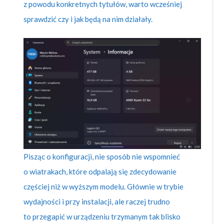
z powodu konkretnych tytułów, warto wcześniej
sprawdzić czy i jak będą na nim działały.
Pisząc o konfiguracji, nie sposób nie wspomnieć
o wiatrakach, które odpalają się zdecydowanie
częściej niż w wyższym modelu. Głównie w trybie
wydajności i przy instalacji, ale raczej trudno
to przegapić w urządzeniu trzymanym tak blisko