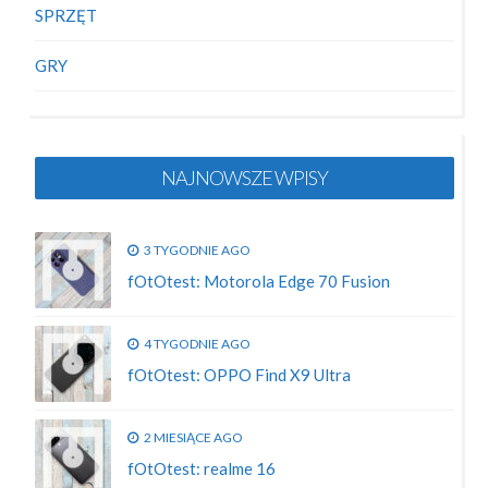
SPRZĘT
GRY
NAJNOWSZE WPISY
3 TYGODNIE AGO
fOtOtest: Motorola Edge 70 Fusion
4 TYGODNIE AGO
fOtOtest: OPPO Find X9 Ultra
2 MIESIĄCE AGO
fOtOtest: realme 16