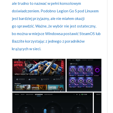
ale trudno to nazwać w pełni konsolowym
doświadczeniem. Podobno Legion Go S pod Linuxem
jest bardziej przyjazny, ale nie miałem okazji
go sprawdzić. Ważne, że wybór nie jest ostateczny,
bo można w miejsce Windowsa postawić SteamOS lub
Bazzite korzystając z jednego z poradników
krążących w sieci.