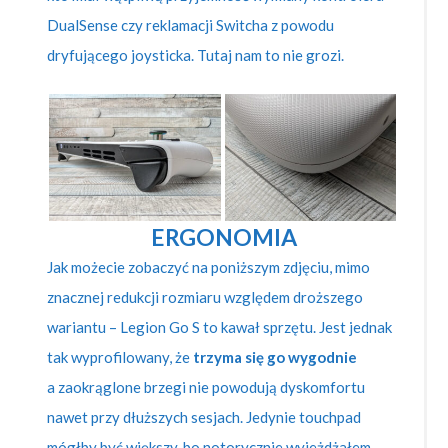
DualSense czy reklamacji Switcha z powodu
dryfującego joysticka. Tutaj nam to nie grozi.
ERGONOMIA
Jak możecie zobaczyć na poniższym zdjęciu, mimo
znacznej redukcji rozmiaru względem droższego
wariantu – Legion Go S to kawał sprzętu. Jest jednak
tak wyprofilowany, że
trzyma się go wygodnie
a zaokrąglone brzegi nie powodują dyskomfortu
nawet przy dłuższych sesjach. Jedynie touchpad
mógłby być większy, bo notorycznie wyjeżdżałem