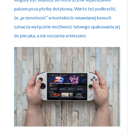
palcem poza płytkę dotykową. Warto też podkreślić,
że „przenośność” w kontekście omawianej konsoli
oznacza wyłącznie możliwość łatwego spakowania jej
do plecaka, a nie noszenia w kieszeni.