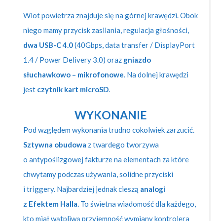
Wlot powietrza znajduje się na górnej krawędzi. Obok
niego mamy przycisk zasilania, regulacja głośności,
dwa USB-C 4.0
(40Gbps, data transfer / DisplayPort
1.4 / Power Delivery 3.0) oraz
gniazdo
słuchawkowo – mikrofonowe
. Na dolnej krawędzi
jest
czytnik kart microSD
.
WYKONANIE
Pod względem wykonania trudno cokolwiek zarzucić.
Sztywna obudowa
z twardego tworzywa
o antypoślizgowej fakturze na elementach za które
chwytamy podczas używania, solidne przyciski
i triggery. Najbardziej jednak cieszą
analogi
z Efektem Halla.
To świetna wiadomość dla każdego,
kto miał wątpliwą przyjemność wymiany kontrolera