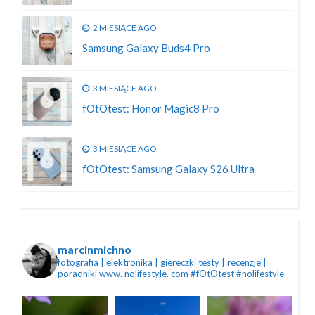
2 MIESIĄCE AGO
Samsung Galaxy Buds4 Pro
3 MIESIĄCE AGO
fOtOtest: Honor Magic8 Pro
3 MIESIĄCE AGO
fOtOtest: Samsung Galaxy S26 Ultra
marcinmichno
fotografia | elektronika | giereczki
testy | recenzje |
poradniki
www. nolifestyle. com
#fOtOtest #nolifestyle