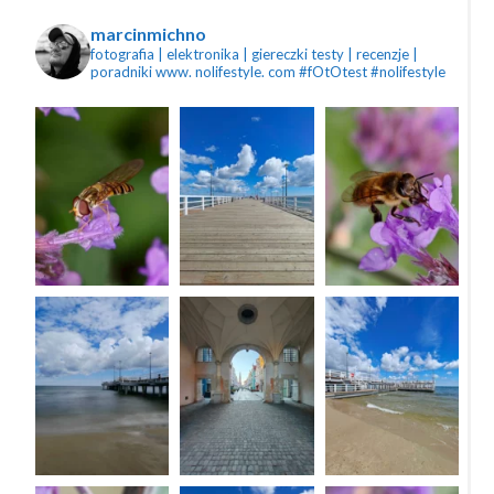
marcinmichno
fotografia | elektronika | giereczki
testy | recenzje |
poradniki
www. nolifestyle. com
#fOtOtest #nolifestyle