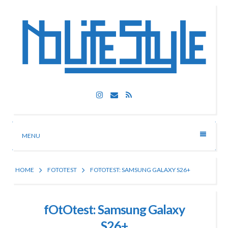
Skip
to
content
Nolife Style
Instagram
Email
RSS
Technologia, fotografia, rozrywka
MENU
HOME
FOTOTEST
FOTOTEST: SAMSUNG GALAXY S26+
fOtOtest: Samsung Galaxy
S26+