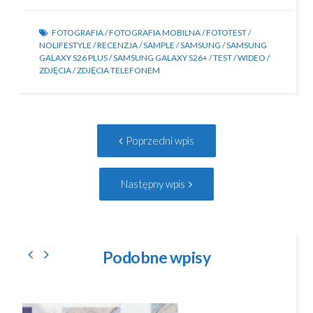
FOTOGRAFIA
/
FOTOGRAFIA MOBILNA
/
FOTOTEST
/
NOLIFESTYLE
/
RECENZJA
/
SAMPLE
/
SAMSUNG
/
SAMSUNG
GALAXY S26 PLUS
/
SAMSUNG GALAXY S26+
/
TEST
/
WIDEO
/
ZDJĘCIA
/
ZDJĘCIA TELEFONEM
Post
Poprzedni
Poprzedni wpis
navigation
wpis:
Następny
Następny wpis
wpis:
Podobne wpisy