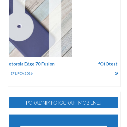
fOtOtest: OPPO Find X9 Ultra
10 LIPCA 2026
PORADNIK FOTOGRAFII MOBILNEJ