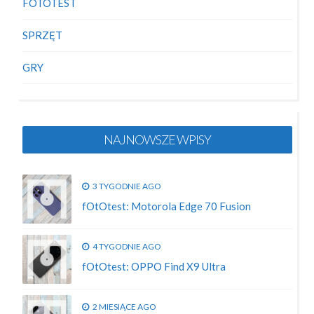
FOTOTEST
SPRZĘT
GRY
NAJNOWSZE WPISY
3 TYGODNIE AGO
fOtOtest: Motorola Edge 70 Fusion
4 TYGODNIE AGO
fOtOtest: OPPO Find X9 Ultra
2 MIESIĄCE AGO