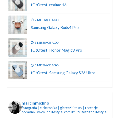
fOtOtest: realme 16
2 MIESIĄCE AGO
Samsung Galaxy Buds4 Pro
3 MIESIĄCE AGO
fOtOtest: Honor Magic8 Pro
3 MIESIĄCE AGO
fOtOtest: Samsung Galaxy S26 Ultra
marcinmichno
fotografia | elektronika | giereczki
testy | recenzje |
poradniki
www. nolifestyle. com
#fOtOtest #nolifestyle