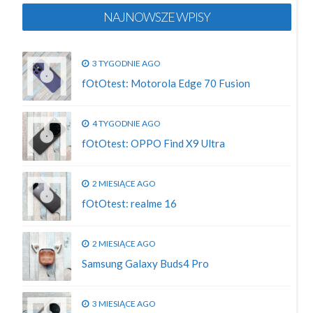
NAJNOWSZE WPISY
3 TYGODNIE AGO
fOtOtest: Motorola Edge 70 Fusion
4 TYGODNIE AGO
fOtOtest: OPPO Find X9 Ultra
2 MIESIĄCE AGO
fOtOtest: realme 16
2 MIESIĄCE AGO
Samsung Galaxy Buds4 Pro
3 MIESIĄCE AGO