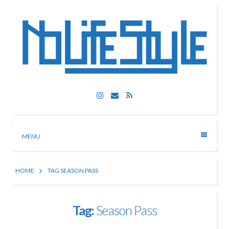
Skip
to
content
Nolife Style
Instagram
Email
RSS
Technologia, fotografia, rozrywka
MENU
HOME
TAG SEASON PASS
Tag:
Season Pass