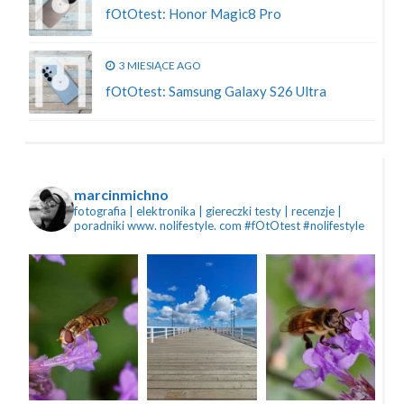
fOtOtest: Honor Magic8 Pro
3 MIESIĄCE AGO
fOtOtest: Samsung Galaxy S26 Ultra
marcinmichno
fotografia | elektronika | giereczki
testy | recenzje |
poradniki
www. nolifestyle. com
#fOtOtest #nolifestyle