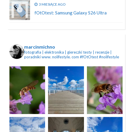
3 MIESIĄCE AGO
fOtOtest: Samsung Galaxy S26 Ultra
marcinmichno
fotografia | elektronika | giereczki
testy | recenzje |
poradniki
www. nolifestyle. com
#fOtOtest #nolifestyle