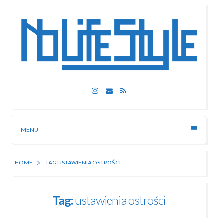
Skip
to
content
Nolife Style
Instagram
Email
RSS
Technologia, fotografia, rozrywka
MENU
HOME
TAG USTAWIENIA OSTROŚCI
Tag:
ustawienia ostrości