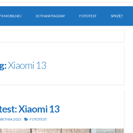
II MOBILNEJ
3CTHASHTAGDAY
FOTOTEST
SPRZĘT
g:
Xiaomi 13
est: Xiaomi 13
WIETNIA 2023
FOTOTEST