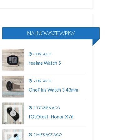
NAJNOWSZE WPISY
3 DNI AGO
realme Watch 5
7 DNI AGO
OnePlus Watch 3 43mm
1 TYDZIEŃ AGO
fOtOtest: Honor X7d
2 MIESIĄCE AGO