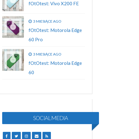
fOtOtest: Vivo X200 FE
3 MIESIĄCE AGO
fOtOtest: Motorola Edge
60 Pro
3 MIESIĄCE AGO
fOtOtest: Motorola Edge
60
SOCIAL MEDIA
FACEBOOK
TWITTER
INSTAGRAM
EMAIL
RSS