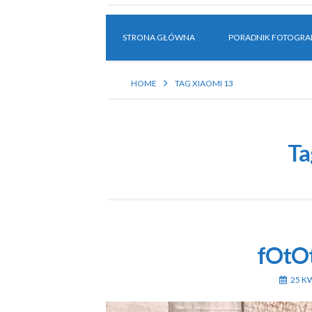
STRONA GŁÓWNA
PORADNIK FOTOGRAF
HOME
TAG XIAOMI 13
Ta
fOtOt
25 K