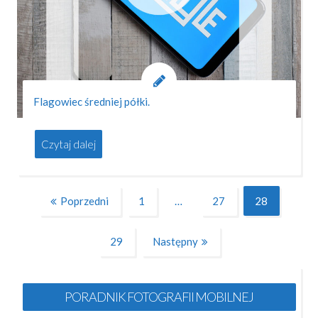
Flagowiec średniej półki.
Czytaj dalej
Stronicowanie
Poprzedni
1
…
27
28
Page
Page
Page
wpisów
29
Następny
Page
PORADNIK FOTOGRAFII MOBILNEJ