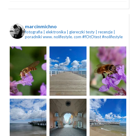
marcinmichno
fotografia | elektronika | giereczki
testy | recenzje |
poradniki
www. nolifestyle. com
#fOtOtest #nolifestyle