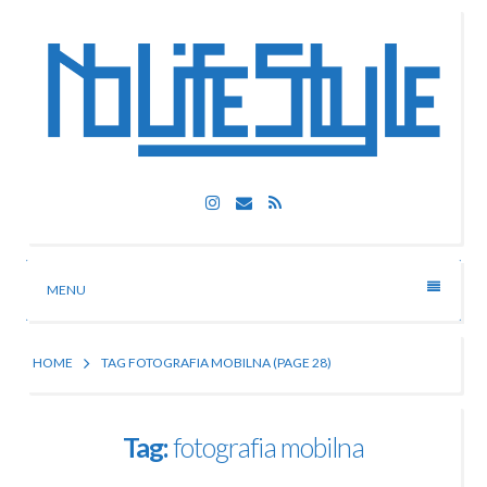
Skip
to
content
Nolife Style
Instagram
Email
RSS
Technologia, fotografia, rozrywka
MENU
HOME
TAG FOTOGRAFIA MOBILNA
(PAGE 28)
Tag:
fotografia mobilna