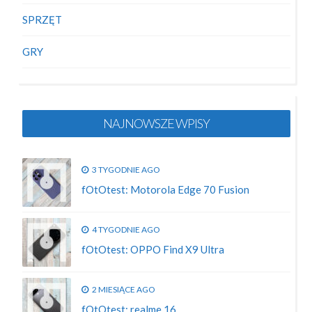
SPRZĘT
GRY
NAJNOWSZE WPISY
3 TYGODNIE AGO
fOtOtest: Motorola Edge 70 Fusion
4 TYGODNIE AGO
fOtOtest: OPPO Find X9 Ultra
2 MIESIĄCE AGO
fOtOtest: realme 16