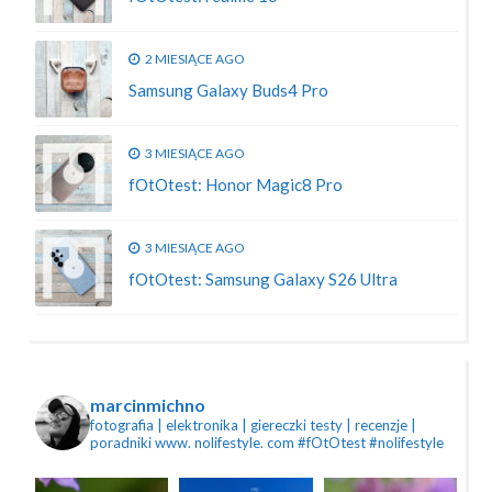
2 MIESIĄCE AGO
Samsung Galaxy Buds4 Pro
3 MIESIĄCE AGO
fOtOtest: Honor Magic8 Pro
3 MIESIĄCE AGO
fOtOtest: Samsung Galaxy S26 Ultra
marcinmichno
fotografia | elektronika | giereczki
testy | recenzje |
poradniki
www. nolifestyle. com
#fOtOtest #nolifestyle