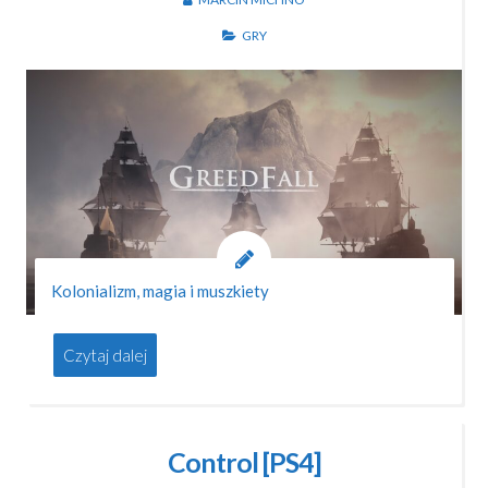
GRY
Kolonializm, magia i muszkiety
Czytaj dalej
Control [PS4]