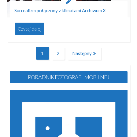
Surrealizm połączony z klimatami Archiwum X
Czytaj dalej
Stronicowanie
1
2
Następny
Page
Page
wpisów
PORADNIK FOTOGRAFII MOBILNEJ