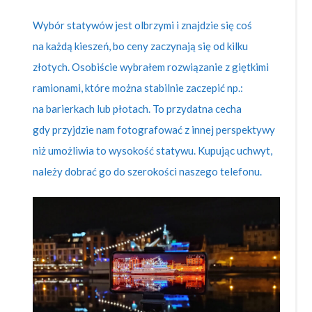
Wybór statywów jest olbrzymi i znajdzie się coś
na każdą kieszeń, bo ceny zaczynają się od kilku
złotych. Osobiście wybrałem rozwiązanie z giętkimi
ramionami, które można stabilnie zaczepić np.:
na barierkach lub płotach. To przydatna cecha
gdy przyjdzie nam fotografować z innej perspektywy
niż umożliwia to wysokość statywu. Kupując uchwyt,
należy dobrać go do szerokości naszego telefonu.