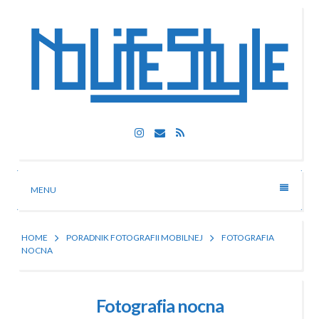
Skip
to
content
Nolife Style
Instagram
Email
RSS
Technologia, fotografia, rozrywka
MENU
HOME
PORADNIK FOTOGRAFII MOBILNEJ
FOTOGRAFIA
NOCNA
Fotografia nocna