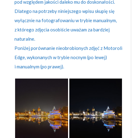
pod względem jakości daleko mu do doskonałości.
Dlatego na potrzeby niniejszego wpisu skupię się
wyłącznie na fotografowaniu w trybie manualnym,
z którego zdjęcia osobiście uważam za bardziej
naturalne.
Poniżej porównanie nieobrobionych zdjęć z Motoroli
Edge, wykonanych w trybie nocnym (po lewej)
i manualnym (po prawej).