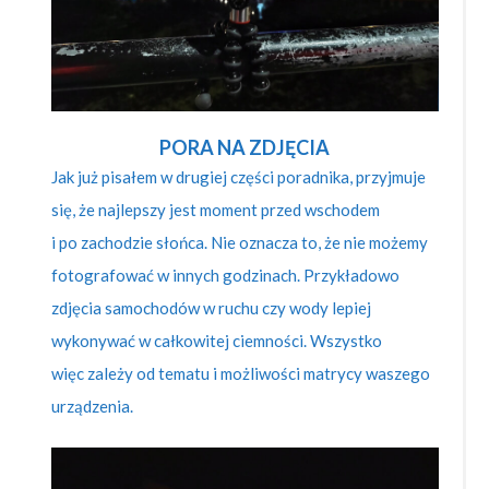
PORA NA ZDJĘCIA
Jak już pisałem w drugiej części poradnika, przyjmuje
się, że najlepszy jest moment przed wschodem
i po zachodzie słońca. Nie oznacza to, że nie możemy
fotografować w innych godzinach. Przykładowo
zdjęcia samochodów w ruchu czy wody lepiej
wykonywać w całkowitej ciemności. Wszystko
więc zależy od tematu i możliwości matrycy waszego
urządzenia.