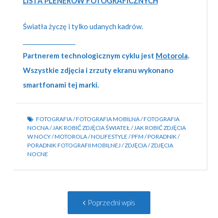
LISTA PLENERÓW FOTOGRAFICZNYCH
Światła życzę i tylko udanych kadrów.
__________________
Partnerem technologicznym cyklu jest
Motorola
.
Wszystkie zdjęcia i zrzuty ekranu wykonano
smartfonami tej marki.
FOTOGRAFIA
/
FOTOGRAFIA MOBILNA
/
FOTOGRAFIA
NOCNA
/
JAK ROBIĆ ZDJĘCIA ŚWIATEŁ
/
JAK ROBIĆ ZDJĘCIA
W NOCY
/
MOTOROLA
/
NOLIFESTYLE
/
PFM
/
PORADNIK
/
PORADNIK FOTOGRAFII MOBILNEJ
/
ZDJĘCIA
/
ZDJĘCIA
NOCNE
Post
Poprzedni
Poprzedni wpis
navigation
wpis: