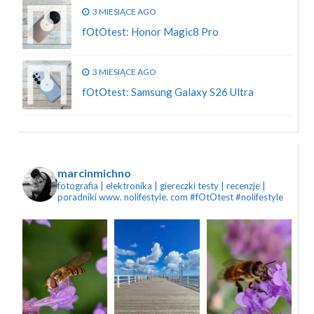
3 MIESIĄCE AGO
fOtOtest: Honor Magic8 Pro
3 MIESIĄCE AGO
fOtOtest: Samsung Galaxy S26 Ultra
marcinmichno
fotografia | elektronika | giereczki
testy | recenzje |
poradniki
www. nolifestyle. com
#fOtOtest #nolifestyle