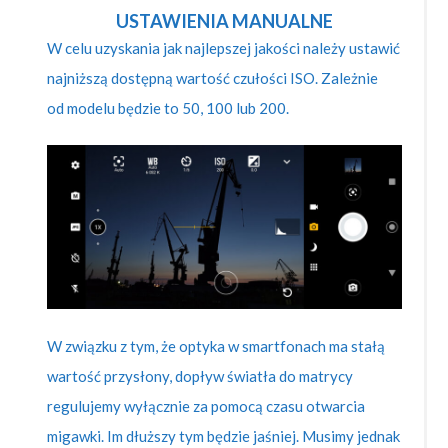
USTAWIENIA MANUALNE
W celu uzyskania jak najlepszej jakości należy ustawić
najniższą dostępną wartość czułości ISO. Zależnie
od modelu będzie to 50, 100 lub 200.
W związku z tym, że optyka w smartfonach ma stałą
wartość przysłony, dopływ światła do matrycy
regulujemy wyłącznie za pomocą czasu otwarcia
migawki. Im dłuższy tym będzie jaśniej. Musimy jednak