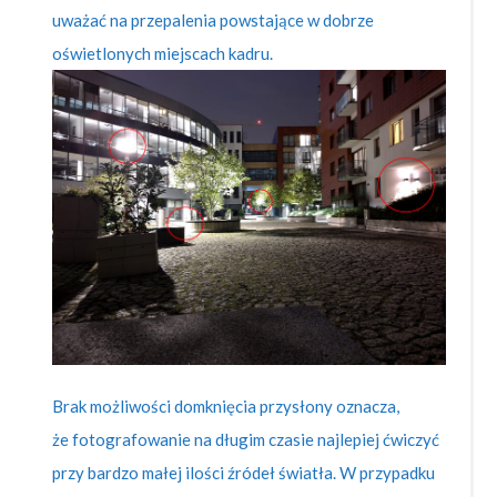
uważać na przepalenia powstające w dobrze
oświetlonych miejscach kadru.
Brak możliwości domknięcia przysłony oznacza,
że fotografowanie na długim czasie najlepiej ćwiczyć
przy bardzo małej ilości źródeł światła. W przypadku