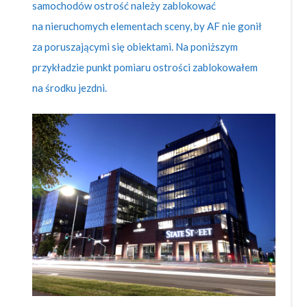
samochodów ostrość należy zablokować
na nieruchomych elementach sceny, by AF nie gonił
za poruszającymi się obiektami. Na poniższym
przykładzie punkt pomiaru ostrości zablokowałem
na środku jezdni.