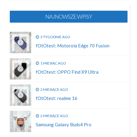
NAJNOWSZE WPISY
3 TYGODNIE AGO
fOtOtest: Motorola Edge 70 Fusion
1 MIESIĄC AGO
fOtOtest: OPPO Find X9 Ultra
2 MIESIĄCE AGO
fOtOtest: realme 16
2 MIESIĄCE AGO
Samsung Galaxy Buds4 Pro